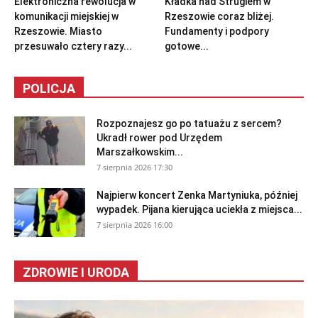
Elektroniczna rewolucja w
Kładka nad Strugiem w
komunikacji miejskiej w
Rzeszowie coraz bliżej.
Rzeszowie. Miasto
Fundamenty i podpory
przesuwało cztery razy...
gotowe...
POLICJA
Rozpoznajesz go po tatuażu z sercem?
Ukradł rower pod Urzędem
Marszałkowskim...
7 sierpnia 2026 17:30
Najpierw koncert Zenka Martyniuka, później
wypadek. Pijana kierująca uciekła z miejsca...
7 sierpnia 2026 16:00
ZDROWIE I URODA