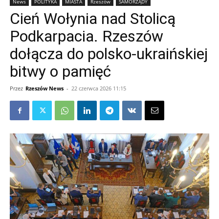
News
POLITYKA
MIASTA
Rzeszów
SAMORZĄDY
Cień Wołynia nad Stolicą
Podkarpacia. Rzeszów
dołącza do polsko-ukraińskiej
bitwy o pamięć
Przez
Rzeszów News
-
22 czerwca 2026 11:15