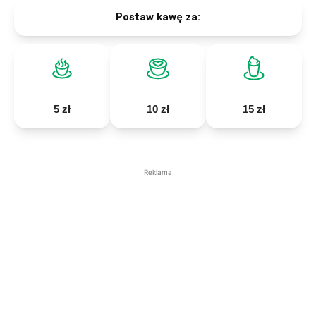
Postaw kawę za:
5 zł
10 zł
15 zł
Reklama