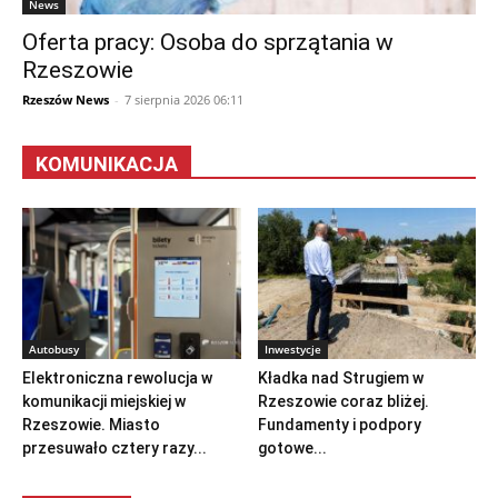
News
Oferta pracy: Osoba do sprzątania w
Rzeszowie
Rzeszów News
-
7 sierpnia 2026 06:11
KOMUNIKACJA
Autobusy
Inwestycje
Elektroniczna rewolucja w
Kładka nad Strugiem w
komunikacji miejskiej w
Rzeszowie coraz bliżej.
Rzeszowie. Miasto
Fundamenty i podpory
przesuwało cztery razy...
gotowe...