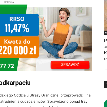
Reklama
N
P
p
R
Ar
odkarpaciu
dzkiego Oddziału Straży Granicznej przeprowadzili na
 zatrudnienia cudzoziemców. Sprawdzono ponad trzy