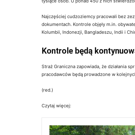
tysiące osób. U ponad 450 z nich stwierdzo
Najczęściej cudzoziemcy pracowali bez zez
dokumentach. Kontrole objęły m.in. obywate
Kolumbii, Indonezji, Bangladeszu, Indii i Chi
Kontrole będą kontynuow
Straż Graniczna zapowiada, że działania s
pracodawców będą prowadzone w kolejnych
(red.)
Czytaj więcej: