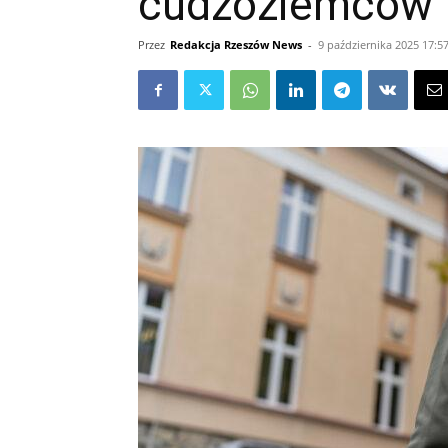
cudzoziemców
Przez
Redakcja Rzeszów News
-
9 października 2025 17:5