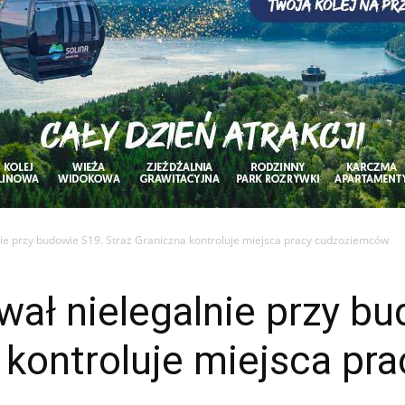
nie przy budowie S19. Straż Graniczna kontroluje miejsca pracy cudzoziemców
wał nielegalnie przy b
 kontroluje miejsca pra