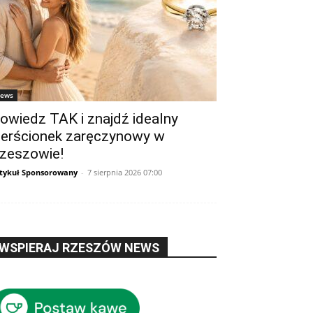
ews
owiedz TAK i znajdź idealny
ierścionek zaręczynowy w
zeszowie!
tykuł Sponsorowany
-
7 sierpnia 2026 07:00
WSPIERAJ RZESZÓW NEWS