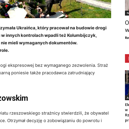
N
O
zymała Ukraińca, który pracował na budowie drogi
w
w innych kontrolach wpadli też Kolumbijczyk,
Rz
rzy nie mieli wymaganych dokumentów.
role.
rogi ekspresowej bez wymaganego zezwolenia. Straż
karną poniesie także pracodawca zatrudniający
szowskim
A
El
w 
atu rzeszowskiego strażnicy stwierdzili, że obywatel
Rz
ce. Otrzymał decyzję o zobowiązaniu do powrotu i
pr