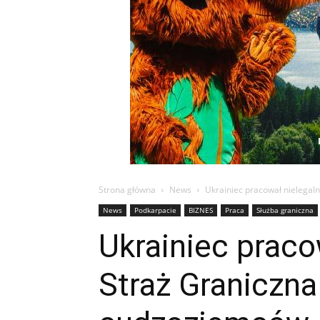
Strona główna
News
Ukrainiec pracował nielegal
News
Podkarpacie
BIZNES
Praca
Służba graniczna
Ukrainiec praco
Straż Graniczna