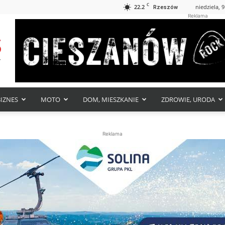
C
22.2
niedziela, 9
Rzeszów
Reklama
BIZNES
MOTO
DOM, MIESZKANIE
ZDROWIE, URODA
Reklama