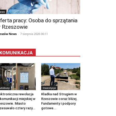
ews
ferta pracy: Osoba do sprzątania
 Rzeszowie
eszów News
-
7 sierpnia 2026 06:11
KOMUNIKACJA
utobusy
Inwestycje
ektroniczna rewolucja
Kładka nad Strugiem w
komunikacji miejskiej w
Rzeszowie coraz bliżej.
eszowie. Miasto
Fundamenty i podpory
zesuwało cztery razy...
gotowe...