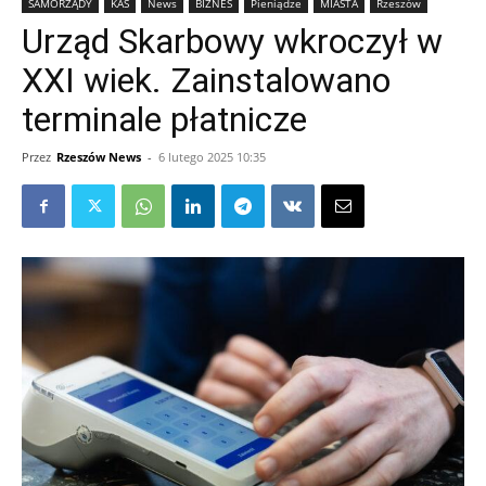
SAMORZĄDY
KAS
News
BIZNES
Pieniądze
MIASTA
Rzeszów
Urząd Skarbowy wkroczył w
XXI wiek. Zainstalowano
terminale płatnicze
Przez
Rzeszów News
-
6 lutego 2025 10:35