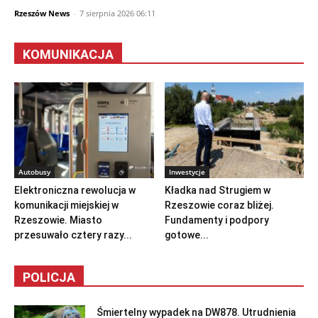
Rzeszów News
-
7 sierpnia 2026 06:11
KOMUNIKACJA
Autobusy
Inwestycje
Elektroniczna rewolucja w
Kładka nad Strugiem w
komunikacji miejskiej w
Rzeszowie coraz bliżej.
Rzeszowie. Miasto
Fundamenty i podpory
przesuwało cztery razy...
gotowe...
POLICJA
Śmiertelny wypadek na DW878. Utrudnienia