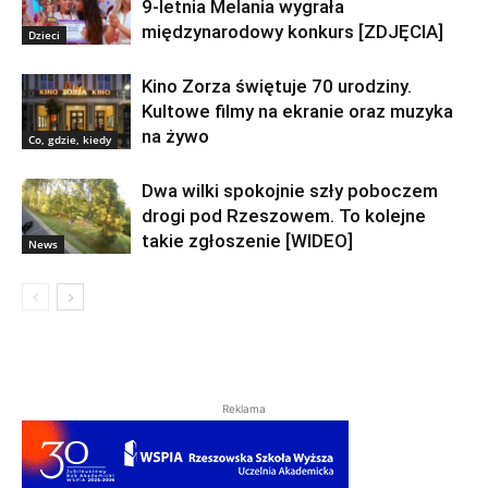
9-letnia Melania wygrała
międzynarodowy konkurs [ZDJĘCIA]
Dzieci
Kino Zorza świętuje 70 urodziny.
Kultowe filmy na ekranie oraz muzyka
na żywo
Co, gdzie, kiedy
Dwa wilki spokojnie szły poboczem
drogi pod Rzeszowem. To kolejne
takie zgłoszenie [WIDEO]
News
Reklama