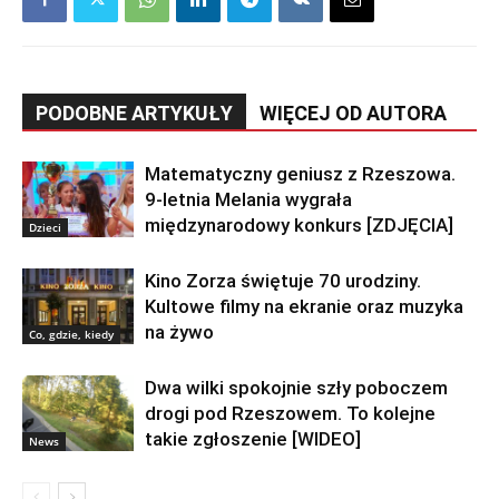
PODOBNE ARTYKUŁY
WIĘCEJ OD AUTORA
Matematyczny geniusz z Rzeszowa.
9-letnia Melania wygrała
międzynarodowy konkurs [ZDJĘCIA]
Dzieci
Kino Zorza świętuje 70 urodziny.
Kultowe filmy na ekranie oraz muzyka
na żywo
Co, gdzie, kiedy
Dwa wilki spokojnie szły poboczem
drogi pod Rzeszowem. To kolejne
takie zgłoszenie [WIDEO]
News