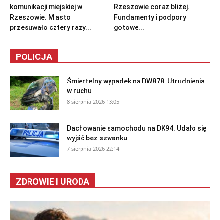
komunikacji miejskiej w
Rzeszowie coraz bliżej.
Rzeszowie. Miasto
Fundamenty i podpory
przesuwało cztery razy...
gotowe...
POLICJA
Śmiertelny wypadek na DW878. Utrudnienia
w ruchu
8 sierpnia 2026 13:05
Dachowanie samochodu na DK94. Udało się
wyjść bez szwanku
7 sierpnia 2026 22:14
ZDROWIE I URODA