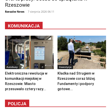
Rzeszowie
Rzeszów News
-
7 sierpnia 2026 06:11
KOMUNIKACJA
Autobusy
Inwestycje
Elektroniczna rewolucja w
Kładka nad Strugiem w
komunikacji miejskiej w
Rzeszowie coraz bliżej.
Rzeszowie. Miasto
Fundamenty i podpory
przesuwało cztery razy...
gotowe...
POLICJA