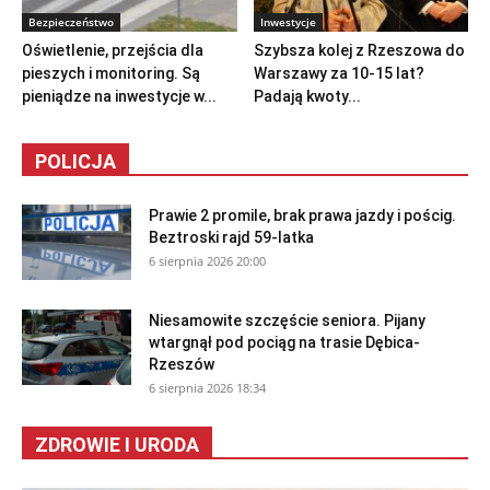
Bezpieczeństwo
Inwestycje
Oświetlenie, przejścia dla
Szybsza kolej z Rzeszowa do
pieszych i monitoring. Są
Warszawy za 10-15 lat?
pieniądze na inwestycje w...
Padają kwoty...
POLICJA
Prawie 2 promile, brak prawa jazdy i pościg.
Beztroski rajd 59-latka
6 sierpnia 2026 20:00
Niesamowite szczęście seniora. Pijany
wtargnął pod pociąg na trasie Dębica-
Rzeszów
6 sierpnia 2026 18:34
ZDROWIE I URODA