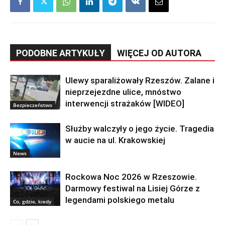
PODOBNE ARTYKUŁY
WIĘCEJ OD AUTORA
Ulewy sparaliżowały Rzeszów. Zalane i
nieprzejezdne ulice, mnóstwo
interwencji strażaków [WIDEO]
Bezpieczeństwo
Służby walczyły o jego życie. Tragedia
w aucie na ul. Krakowskiej
News
Rockowa Noc 2026 w Rzeszowie.
Darmowy festiwal na Lisiej Górze z
legendami polskiego metalu
Co, gdzie, kiedy