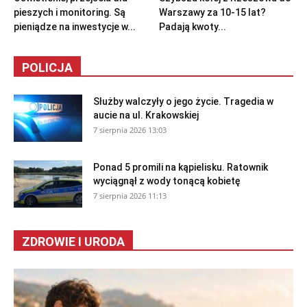
pieszych i monitoring. Są
Warszawy za 10-15 lat?
pieniądze na inwestycje w...
Padają kwoty...
POLICJA
Służby walczyły o jego życie. Tragedia w
aucie na ul. Krakowskiej
7 sierpnia 2026 13:03
Ponad 5 promili na kąpielisku. Ratownik
wyciągnął z wody tonącą kobietę
7 sierpnia 2026 11:13
ZDROWIE I URODA