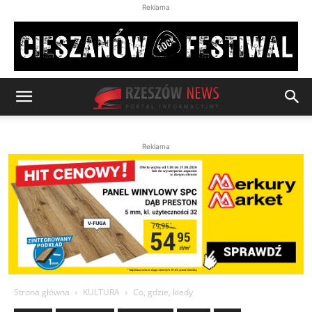
Reklama
Reklama
Strona główna
KULTURA
Co, gdzie, kiedy