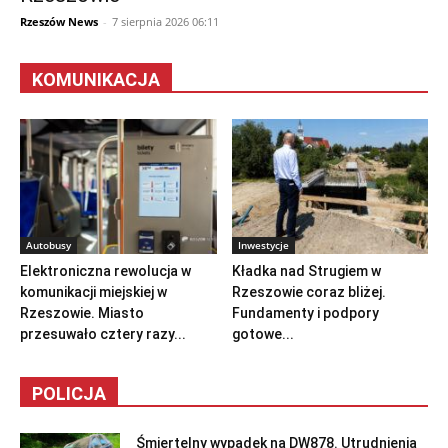
Rzeszów News
-
7 sierpnia 2026 06:11
KOMUNIKACJA
Autobusy
Inwestycje
Elektroniczna rewolucja w
Kładka nad Strugiem w
komunikacji miejskiej w
Rzeszowie coraz bliżej.
Rzeszowie. Miasto
Fundamenty i podpory
przesuwało cztery razy...
gotowe...
POLICJA
Śmiertelny wypadek na DW878. Utrudnienia