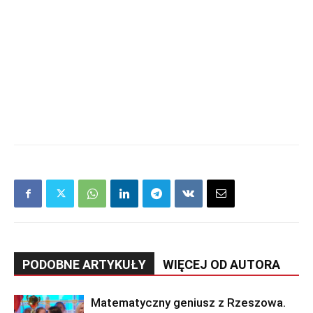
PODOBNE ARTYKUŁY
WIĘCEJ OD AUTORA
Matematyczny geniusz z Rzeszowa.