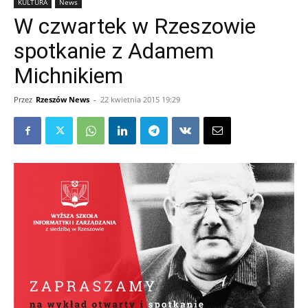
KULTURA
News
W czwartek w Rzeszowie
spotkanie z Adamem
Michnikiem
Przez
Rzeszów News
-
22 kwietnia 2015 19:29