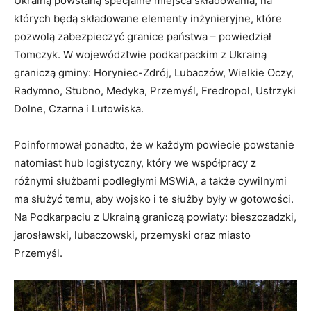
Ukrainą powstaną specjalne miejsca składowania, na
których będą składowane elementy inżynieryjne, które
pozwolą zabezpieczyć granice państwa – powiedział
Tomczyk. W województwie podkarpackim z Ukrainą
graniczą gminy: Horyniec-Zdrój, Lubaczów, Wielkie Oczy,
Radymno, Stubno, Medyka, Przemyśl, Fredropol, Ustrzyki
Dolne, Czarna i Lutowiska.
Poinformował ponadto, że w każdym powiecie powstanie
natomiast hub logistyczny, który we współpracy z
różnymi służbami podległymi MSWiA, a także cywilnymi
ma służyć temu, aby wojsko i te służby były w gotowości.
Na Podkarpaciu z Ukrainą graniczą powiaty: bieszczadzki,
jarosławski, lubaczowski, przemyski oraz miasto
Przemyśl.