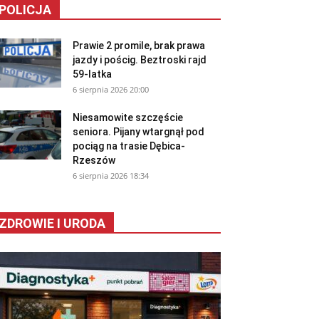
POLICJA
Prawie 2 promile, brak prawa
jazdy i pościg. Beztroski rajd
59-latka
6 sierpnia 2026 20:00
Niesamowite szczęście
seniora. Pijany wtargnął pod
pociąg na trasie Dębica-
Rzeszów
6 sierpnia 2026 18:34
ZDROWIE I URODA