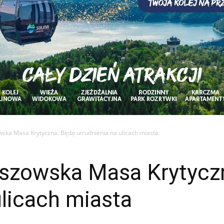
wska Masa Krytyczna. Będą utrudnienia na ulicach miasta
eszowska Masa Krytycz
ulicach miasta