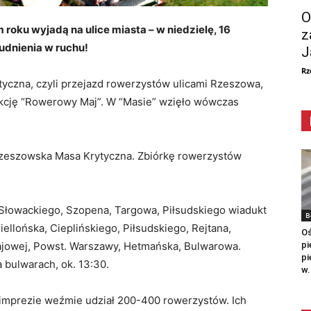
O
roku wyjadą na ulice miasta – w niedzielę, 16
z
rudnienia w ruchu!
J
Rz
yczna, czyli przejazd rowerzystów ulicami Rzeszowa,
 akcję “Rowerowy Maj”. W “Masie” wzięło wówczas
 Rzeszowska Masa Krytyczna. Zbiórkę rowerzystów
: Słowackiego, Szopena, Targowa, Piłsudskiego wiadukt
B
iellońska, Cieplińskiego, Piłsudskiego, Rejtana,
Oś
pi
ajowej, Powst. Warszawy, Hetmańska, Bulwarowa.
pi
 bulwarach, ok. 13:30.
w.
j imprezie weźmie udział 200-400 rowerzystów. Ich