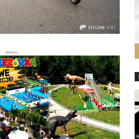
Reklama
N