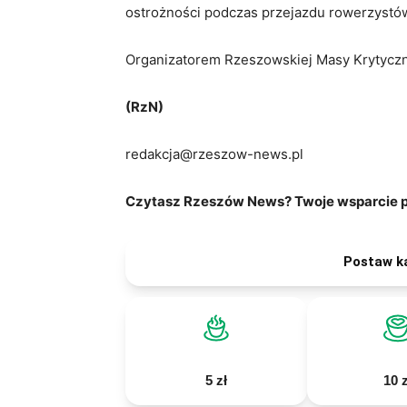
ostrożności podczas przejazdu rowerzystów
Organizatorem Rzeszowskiej Masy Krytyczn
(RzN)
redakcja@rzeszow-news.pl
Czytasz Rzeszów News? Twoje wsparcie po
Postaw k
5 zł
10 z