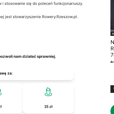
 i stosowanie się do poleceń funkcjonariuszy.
ej jest stowarzyszenie Rowery.Rzeszow.pl.
N
N
R
7
zwoli nam działać sprawniej.
Ar
awę za:
ł
15 zł