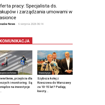
ferta pracy: Specjalista ds.
akupów i zarządzania umowami w
asionce
eszów News
-
6 sierpnia 2026 06:14
KOMUNIKACJA
ezpieczeństwo
Inwestycje
wietlenie, przejścia dla
Szybsza kolej z
eszych i monitoring. Są
Rzeszowa do Warszawy
eniądze na inwestycje
za 10-15 lat? Padają
..
kwoty...