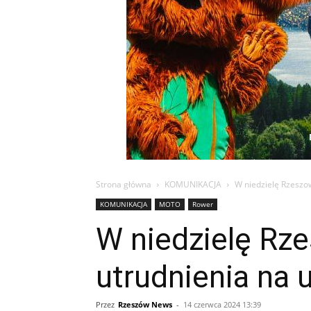
Strona główna
KOMUNIKACJA
W niedzielę Rzeszo
KOMUNIKACJA
MOTO
Rower
W niedzielę Rz
utrudnienia na 
Przez
Rzeszów News
-
14 czerwca 2024 13:39