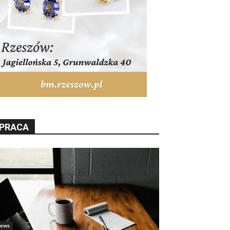
PRACA
ews