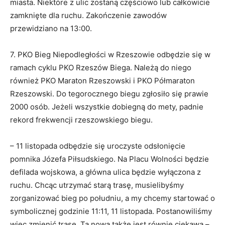
miasta. Niektóre z ulic zostaną częściowo lub całkowicie
zamknięte dla ruchu. Zakończenie zawodów
przewidziano na 13:00.
7. PKO Bieg Niepodległości w Rzeszowie odbędzie się w
ramach cyklu PKO Rzeszów Biega. Należą do niego
również PKO Maraton Rzeszowski i PKO Półmaraton
Rzeszowski. Do tegorocznego biegu zgłosiło się prawie
2000 osób. Jeżeli wszystkie dobiegną do mety, padnie
rekord frekwencji rzeszowskiego biegu.
– 11 listopada odbędzie się uroczyste odsłonięcie
pomnika Józefa Piłsudskiego. Na Placu Wolności będzie
defilada wojskowa, a główna ulica będzie wyłączona z
ruchu. Chcąc utrzymać starą trasę, musielibyśmy
zorganizować bieg po południu, a my chcemy startować o
symbolicznej godzinie 11:11, 11 listopada. Postanowiliśmy
więc zmienić trasę. Ta nowa także jest równie ciekawa –