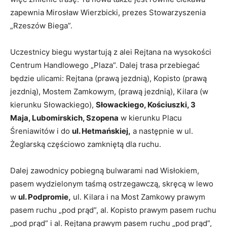
zapewnia Mirosław Wierzbicki, prezes Stowarzyszenia
„Rzeszów Biega”.
Uczestnicy biegu wystartują z alei Rejtana na wysokości
Centrum Handlowego „Plaza”. Dalej trasa przebiegać
będzie ulicami: Rejtana (prawą jezdnią), Kopisto (prawą
jezdnią), Mostem Zamkowym, (prawą jezdnią), Kilara (w
kierunku Słowackiego),
Słowackiego, Kościuszki, 3
Maja, Lubomirskich, Szopena
w kierunku Placu
Śreniawitów i do
ul. Hetmańskiej,
a następnie w ul.
Żeglarską częściowo zamkniętą dla ruchu.
Dalej zawodnicy pobiegną bulwarami nad Wisłokiem,
pasem wydzielonym taśmą ostrzegawczą, skręcą w lewo
w
ul. Podpromie,
ul. Kilara i na Most Zamkowy prawym
pasem ruchu „pod prąd”, al. Kopisto prawym pasem ruchu
„pod prąd” i al. Rejtana prawym pasem ruchu „pod prąd”,