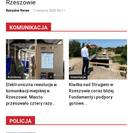
Rzeszowie
Rzeszów News
-
7 sierpnia 2026 06:11
KOMUNIKACJA
Autobusy
Inwestycje
Elektroniczna rewolucja w
Kładka nad Strugiem w
komunikacji miejskiej w
Rzeszowie coraz bliżej.
Rzeszowie. Miasto
Fundamenty i podpory
przesuwało cztery razy...
gotowe...
POLICJA