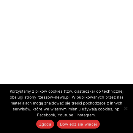
Korzystamy z plików cookies (tzw. ciasteczka) do technicznej
obsługi strony rzeszow-news.pl. W publikowanych przez nas
materiałach mogą znajdować się treści pochodzące z innych
serwisów, które we własnym imieniu używają cookies, np.
Facebook, Youtube i Instagram.
Zgoda
Dowiedz się więcej