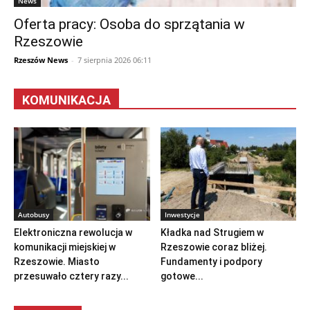
News
Oferta pracy: Osoba do sprzątania w
Rzeszowie
Rzeszów News
-
7 sierpnia 2026 06:11
KOMUNIKACJA
Autobusy
Inwestycje
Elektroniczna rewolucja w
Kładka nad Strugiem w
komunikacji miejskiej w
Rzeszowie coraz bliżej.
Rzeszowie. Miasto
Fundamenty i podpory
przesuwało cztery razy...
gotowe...