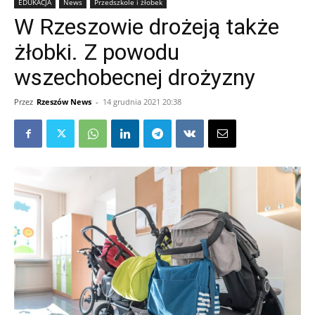
EDUKACJA
News
Przedszkole i żłobek
W Rzeszowie drożeją także
żłobki. Z powodu
wszechobecnej drożyzny
Przez
Rzeszów News
-
14 grudnia 2021 20:38