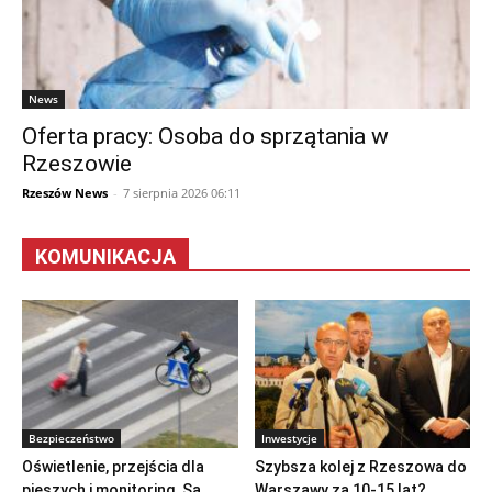
News
Oferta pracy: Osoba do sprzątania w
Rzeszowie
Rzeszów News
-
7 sierpnia 2026 06:11
KOMUNIKACJA
Bezpieczeństwo
Inwestycje
Oświetlenie, przejścia dla
Szybsza kolej z Rzeszowa do
pieszych i monitoring. Są
Warszawy za 10-15 lat?