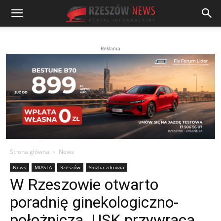
Reklama
Strona główna
News
News
MIASTA
Rzeszów
Służba zdrowia
W Rzeszowie otwarto
poradnię ginekologiczno-
położnicza. USK przywraca