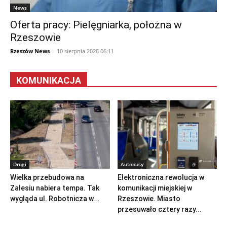
News
Oferta pracy: Pielęgniarka, położna w
Rzeszowie
Rzeszów News
-
10 sierpnia 2026 06:11
KOMUNIKACJA
Drogi
Autobusy
Wielka przebudowa na
Elektroniczna rewolucja w
Zalesiu nabiera tempa. Tak
komunikacji miejskiej w
wygląda ul. Robotnicza w...
Rzeszowie. Miasto
przesuwało cztery razy...