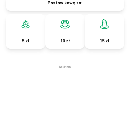
Postaw kawę za:
5 zł
10 zł
15 zł
Reklama