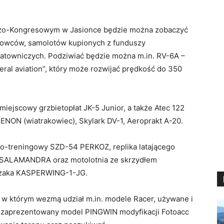
zo-Kongresowym w Jasionce będzie można zobaczyć
gowców, samolotów kupionych z funduszy
ratowniczych. Podziwiać będzie można m.in. RV-6A –
ral aviation”, który może rozwijać prędkość do 350
miejscowy grzbietopłat JK-5 Junior, a także Atec 122
ENON (wiatrakowiec), Skylark DV-1, Aeroprakt A-20.
o-treningowy SZD-54 PERKOZ, replika latającego
 SALAMANDRA oraz motolotnia ze skrzydłem
rzaka KASPERWING-1-JG.
 w którym wezmą udział m.in. modele Racer, używane i
 zaprezentowany model PINGWIN modyfikacji Fotoacc