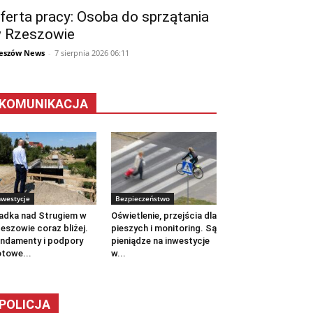
ferta pracy: Osoba do sprzątania
 Rzeszowie
eszów News
-
7 sierpnia 2026 06:11
KOMUNIKACJA
nwestycje
Bezpieczeństwo
adka nad Strugiem w
Oświetlenie, przejścia dla
eszowie coraz bliżej.
pieszych i monitoring. Są
ndamenty i podpory
pieniądze na inwestycje
towe...
w...
POLICJA