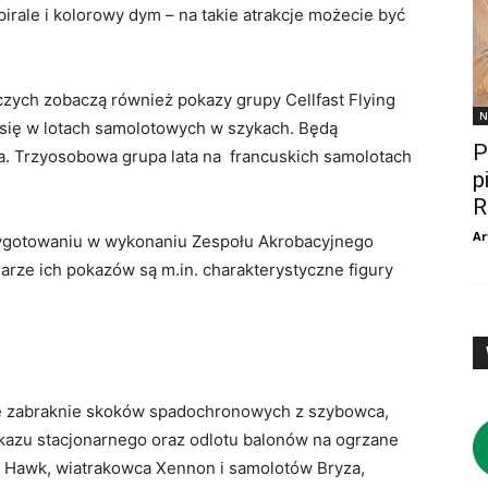
irale i kolorowy dym – na takie atrakcje możecie być
czych zobaczą również pokazy grupy Cellfast Flying
N
 się w lotach samolotowych w szykach. Będą
P
ia. Trzyosobowa grupa lata na francuskich samolotach
p
R
Ar
zygotowaniu w wykonaniu Zespołu Akrobacyjnego
uarze ich pokazów są m.in. charakterystyczne figury
nie zabraknie skoków spadochronowych z szybowca,
azu stacjonarnego oraz odlotu balonów na ogrzane
ck Hawk, wiatrakowca Xennon i samolotów Bryza,