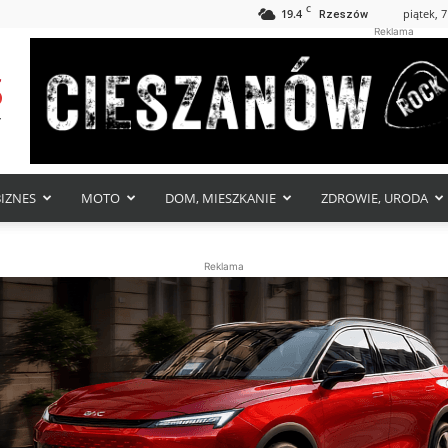
C
19.4
piątek, 7
Rzeszów
Reklama
BIZNES
MOTO
DOM, MIESZKANIE
ZDROWIE, URODA
Reklama