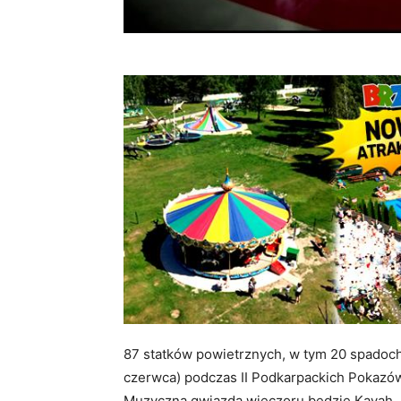
87 statków powietrznych, w tym 20 spadoc
czerwca) podczas II Podkarpackich Pokazó
Muzyczną gwiazdą wieczoru będzie Kayah.