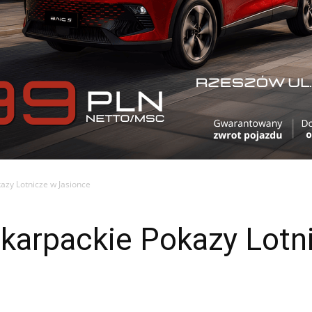
azy Lotnicze w Jasionce
dkarpackie Pokazy Lotn