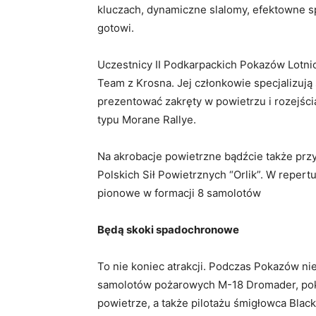
kluczach, dynamiczne slalomy, efektowne sp
gotowi.
Uczestnicy II Podkarpackich Pokazów Lotni
Team z Krosna. Jej członkowie specjalizują
prezentować zakręty w powietrzu i rozejśc
typu Morane Rallye.
Na akrobacje powietrzne bądźcie także pr
Polskich Sił Powietrznych “Orlik”. W repert
pionowe w formacji 8 samolotów
Będą skoki spadochronowe
To nie koniec atrakcji. Podczas Pokazów 
samolotów pożarowych M-18 Dromader, pok
powietrze, a także pilotażu śmigłowca Bla