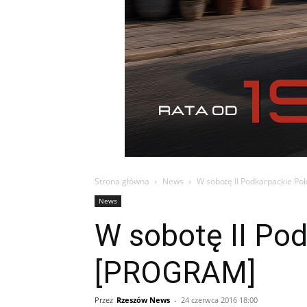
Strona główna
News
W sobotę II Podkarpackie Pok
News
W sobotę II Po
[PROGRAM]
Przez
Rzeszów News
-
24 czerwca 2016 18:00