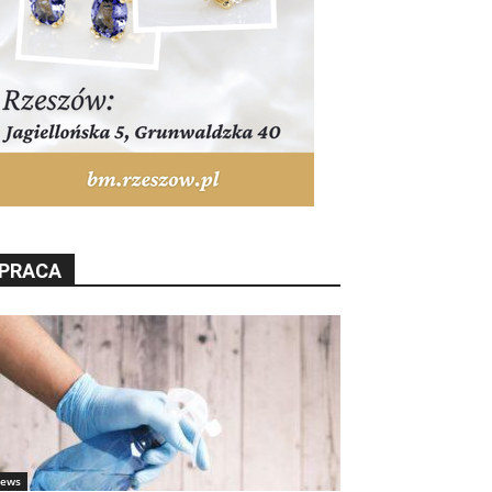
PRACA
ews