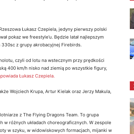
 Rzeszowa Łukasz Czepiela, jedyny pierwszy polski
ował pokaz we freestyle’u. Będzie latał najlepszym
330sc z grupy akrobacyjnej Firebirds.
olotu, czyli od lotu na wstecznym przy prędkości
ską 400 km/h nisko nad ziemią po wszystkie figury,
apowiada Łukasz Czepiela.
akże Wojciech Krupa, Artur Kielak oraz Jerzy Makula,
alotniarze z The Flying Dragons Team. To grupa
ych w różnych układach choreograficznych. W zespole
oty w szyku, w widowiskowych formacjach, mijanki w