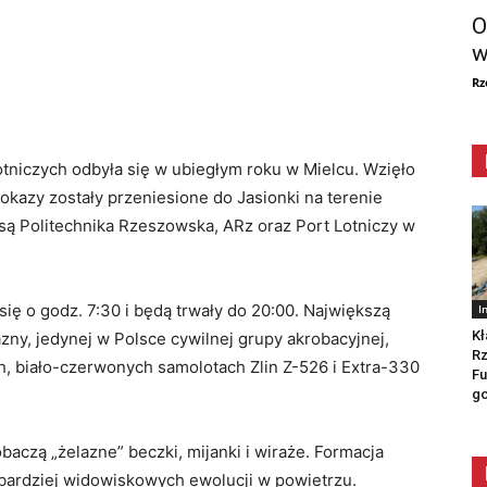
O
w
Rz
niczych odbyła się w ubiegłym roku w Mielcu. Wzięło
Pokazy zostały przeniesione do Jasionki na terenie
ą Politechnika Rzeszowska, ARz oraz Port Lotniczy w
ię o godz. 7:30 i będą trwały do 20:00. Największą
I
Kł
ny, jedynej w Polsce cywilnej grupy akrobacyjnej,
Rz
ch, biało-czerwonych samolotach Zlin Z-526 i Extra-330
Fu
go
czą „żelazne” beczki, mijanki i wiraże. Formacja
jbardziej widowiskowych ewolucji w powietrzu.