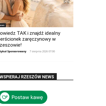
ews
owiedz TAK i znajdź idealny
ierścionek zaręczynowy w
zeszowie!
tykuł Sponsorowany
-
7 sierpnia 2026 07:00
WSPIERAJ RZESZÓW NEWS