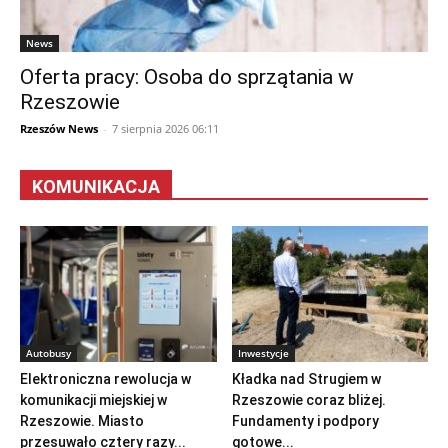
News
Oferta pracy: Osoba do sprzątania w
Rzeszowie
Rzeszów News
-
7 sierpnia 2026 06:11
KOMUNIKACJA
Autobusy
Inwestycje
Elektroniczna rewolucja w
Kładka nad Strugiem w
komunikacji miejskiej w
Rzeszowie coraz bliżej.
Rzeszowie. Miasto
Fundamenty i podpory
przesuwało cztery razy...
gotowe...