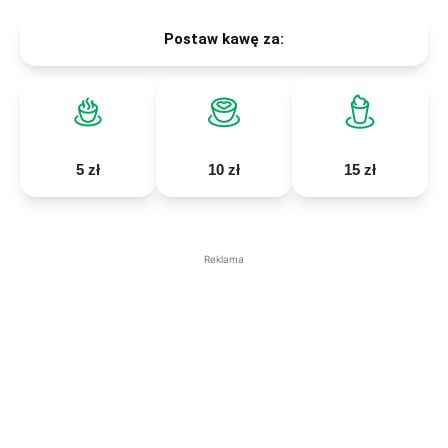
Postaw kawę za:
5 zł
10 zł
15 zł
Reklama