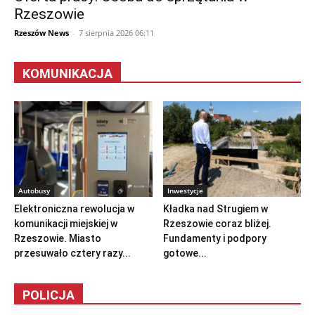
Rzeszowie
Rzeszów News
-
7 sierpnia 2026 06:11
KOMUNIKACJA
Autobusy
Inwestycje
Elektroniczna rewolucja w
Kładka nad Strugiem w
komunikacji miejskiej w
Rzeszowie coraz bliżej.
Rzeszowie. Miasto
Fundamenty i podpory
przesuwało cztery razy...
gotowe...
POLICJA