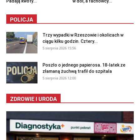
Padają kwoty...
w dół, a fachowcy...
POLICJA
Trzy wypadki w Rzeszowie i okolicach w
ciągu kilku godzin. Cztery...
5 sierpnia 2026 15:56
Poszło o jednego papierosa. 18-latek ze
złamaną żuchwą trafił do szpitala
5 sierpnia 2026 12:00
ZDROWIE I URODA