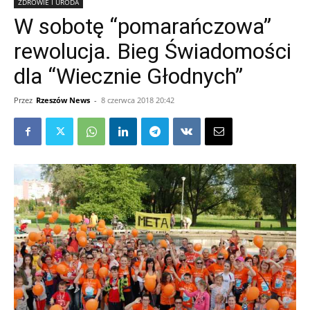
ZDROWIE I URODA
W sobotę “pomarańczowa”
rewolucja. Bieg Świadomości
dla “Wiecznie Głodnych”
Przez
Rzeszów News
-
8 czerwca 2018 20:42