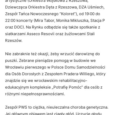
artystyczne (Orkiestra Wojskowa z Rzeszowa,
Dziewczęca Orkiestra Dęta z Rzeszowa, DZA Uśmiech,
Zespół Tańca Nowoczesnego “Koloret”), od 19:00 do
22:00 koncerty (Mira Tabor, Monika Mikluszka, Stacja P
oraz DOC). Na Rynku odbędzie się także spotkanie z
siatkarzami Asseco Resovii oraz żużlowcami Stali
Rzeszów.
Nie zabraknie też okazji, żeby wrzucić darowiznę do
puszki. Zebrane pieniądze pomogą w budowie we
Wrocławiu pierwszego w Polsce Domu Samodzielności
dla Osób Dorosłych z Zespołem Pradera-Williego, który
znajdzie się we wrocławskim rehabilitacyjno-
edukacyjnym kompleksie „Potrafię Pomóc” dla osób z
różnymi niepełnosprawnościami.
Zespół PWS to ciężka, nieuleczalna choroba genetyczna.
Jej głównym objawem jest ciągły głód. Uczucie głodu