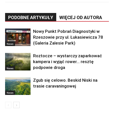
PODOBNE ARTYKUŁY
WIĘCEJ OD AUTORA
Nowy Punkt Pobrań Diagnostyki w
Rzeszowie przy ul. Łukasiewicza 78
(Galeria Zalesie Park)
News
Roztocze – wystarczy zaparkować
kampera i wyjąć rower… resztę
podpowie droga
News
Zgub się celowo. Beskid Niski na
trasie caravaningowej
News