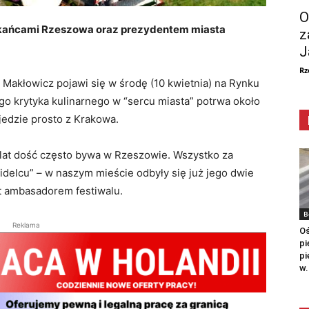
O
szkańcami Rzeszowa oraz prezydentem miasta
z
J
Rz
t Makłowicz pojawi się w środę (10 kwietnia) na Rynku
ego krytyka kulinarnego w “sercu miasta” potrwa około
jedzie prosto z Krakowa.
lat dość często bywa w Rzeszowie. Wszystko za
idelcu” – w naszym mieście odbyły się już jego dwie
st ambasadorem festiwalu.
B
Reklama
Oś
pi
pi
w.