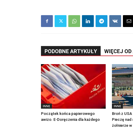
PODOBNE ARTYKUŁY
WIĘCEJ OD
INNE
INNE
Początek końca papierowego
Broń z USA n
awizo. E-Doręczenia dla każdego
Pieczę nad 
żołnierze w