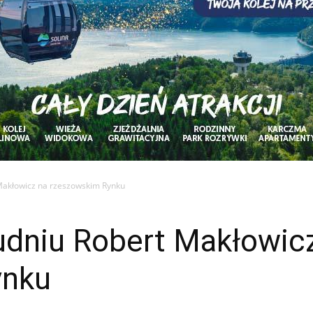
Makłowicz na rzeszowskim Rynku
udniu Robert Makłowic
ynku