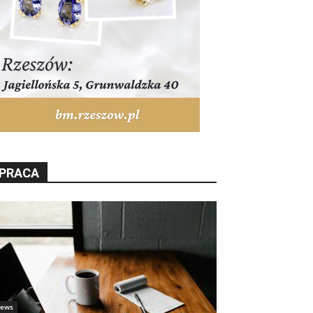
PRACA
ews