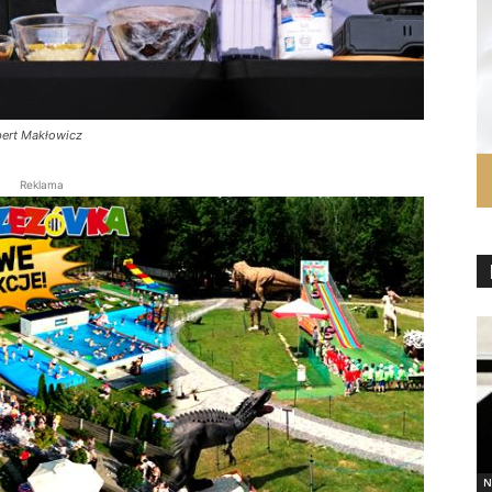
bert Makłowicz
Reklama
N