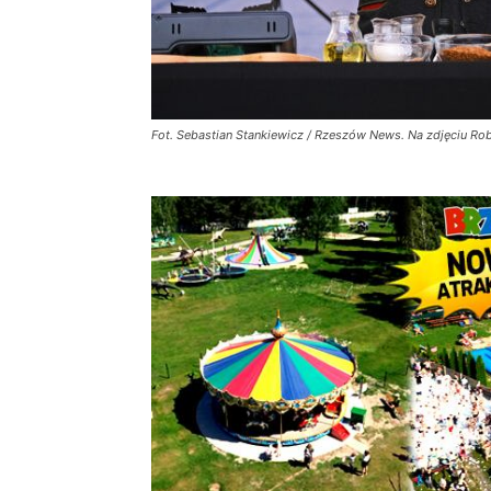
Fot. Sebastian Stankiewicz / Rzeszów News. Na zdjęciu Ro