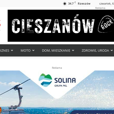
C
34.7
czwartek, 6
Rzeszów
Reklama
BIZNES
MOTO
DOM, MIESZKANIE
ZDROWIE, URODA
Reklama