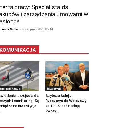
ferta pracy: Specjalista ds.
akupów i zarządzania umowami w
asionce
eszów News
-
6 sierpnia 2026 06:14
KOMUNIKACJA
ezpieczeństwo
Inwestycje
wietlenie, przejścia dla
Szybsza kolej z
eszych i monitoring. Są
Rzeszowa do Warszawy
eniądze na inwestycje
za 10-15 lat? Padają
..
kwoty...