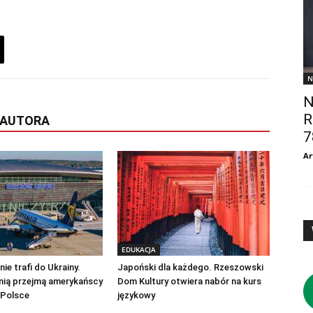
N
N
R
 AUTORA
7
Ar
EDUKACJA
ie trafi do Ukrainy.
Japoński dla każdego. Rzeszowski
nią przejmą amerykańscy
Dom Kultury otwiera nabór na kurs
 Polsce
językowy