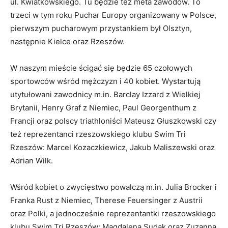
ul. Kwiatkowskiego. Tu będzie też meta zawodów. To
trzeci w tym roku Puchar Europy organizowany w Polsce,
pierwszym pucharowym przystankiem był Olsztyn,
następnie Kielce oraz Rzeszów.
W naszym mieście ścigać się będzie 65 czołowych
sportowców wśród mężczyzn i 40 kobiet. Wystartują
utytułowani zawodnicy m.in. Barclay Izzard z Wielkiej
Brytanii, Henry Graf z Niemiec, Paul Georgenthum z
Francji oraz polscy triathloniści Mateusz Głuszkowski czy
też reprezentanci rzeszowskiego klubu Swim Tri
Rzeszów: Marcel Kozaczkiewicz, Jakub Maliszewski oraz
Adrian Wilk.
Wśród kobiet o zwycięstwo powalczą m.in. Julia Brocker i
Franka Rust z Niemiec, Therese Feuersinger z Austrii
oraz Polki, a jednocześnie reprezentantki rzeszowskiego
klubu Swim Tri Rzeszów: Magdalena Sudak oraz Zuzanna