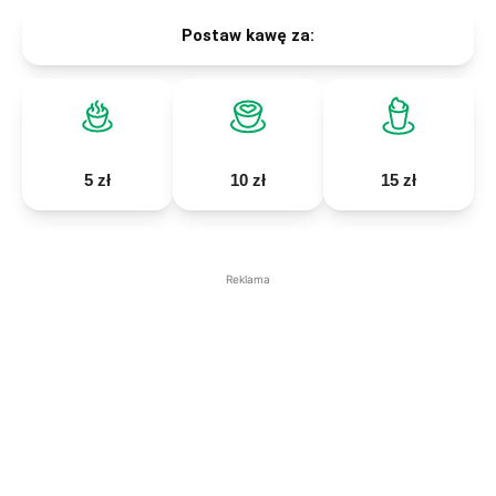
Postaw kawę za:
5 zł
10 zł
15 zł
Reklama