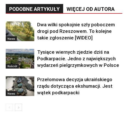
PODOBNE ARTYKUŁY
WIĘCEJ OD AUTORA
Dwa wilki spokojnie szły poboczem
drogi pod Rzeszowem. To kolejne
takie zgłoszenie [WIDEO]
News
Tysiące wiernych zjedzie dziś na
Podkarpacie. Jedno z największych
wydarzeń pielgrzymkowych w Polsce
Kościół
Przełomowa decyzja ukraińskiego
rządu dotycząca ekshumacji. Jest
wątek podkarpacki
News