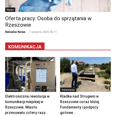
News
Oferta pracy: Osoba do sprzątania w
Rzeszowie
Rzeszów News
-
7 sierpnia 2026 06:11
KOMUNIKACJA
Autobusy
Inwestycje
Elektroniczna rewolucja w
Kładka nad Strugiem w
komunikacji miejskiej w
Rzeszowie coraz bliżej.
Rzeszowie. Miasto
Fundamenty i podpory
przesuwało cztery razy...
gotowe...