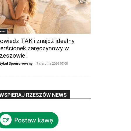
ews
owiedz TAK i znajdź idealny
ierścionek zaręczynowy w
zeszowie!
tykuł Sponsorowany
-
7 sierpnia 2026 07:00
WSPIERAJ RZESZÓW NEWS