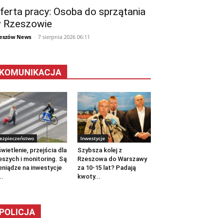
ferta pracy: Osoba do sprzątania
 Rzeszowie
eszów News
-
7 sierpnia 2026 06:11
KOMUNIKACJA
ezpieczeństwo
Inwestycje
wietlenie, przejścia dla
Szybsza kolej z
eszych i monitoring. Są
Rzeszowa do Warszawy
eniądze na inwestycje
za 10-15 lat? Padają
..
kwoty...
POLICJA