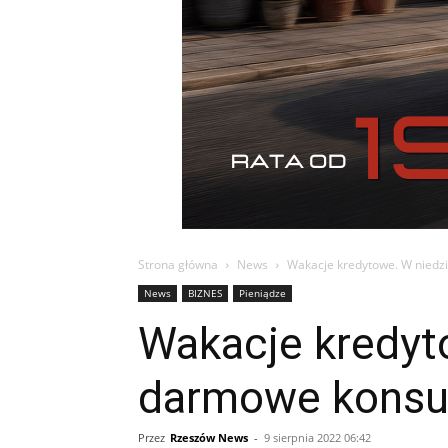
Strona główna
News
Wakacje kredytowe. W niedz
News
BIZNES
Pieniądze
Wakacje kredyt
darmowe konsul
Przez
Rzeszów News
-
9 sierpnia 2022 06:42