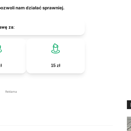
zwoli nam działać sprawniej.
awę za:
ł
15 zł
Reklama