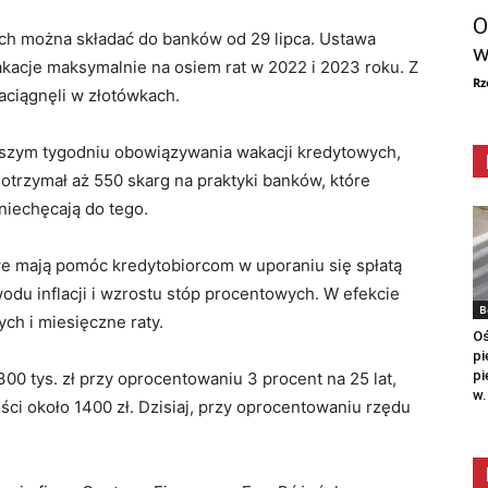
O
ych można składać do banków od 29 lipca. Ustawa
w
acje maksymalnie na osiem rat w 2022 i 2023 roku. Z
Rz
zaciągnęli w złotówkach.
rwszym tygodniu obowiązywania wakacji kredytowych,
trzymał aż 550 skarg na praktyki banków, które
zniechęcają do tego.
 mają pomóc kredytobiorcom w uporaniu się spłatą
odu inflacji i wzrostu stóp procentowych. W efekcie
B
ch i miesięczne raty.
Oś
pi
pi
300 tys. zł przy oprocentowaniu 3 procent na 25 lat,
w.
ści około 1400 zł. Dzisiaj, przy oprocentowaniu rzędu