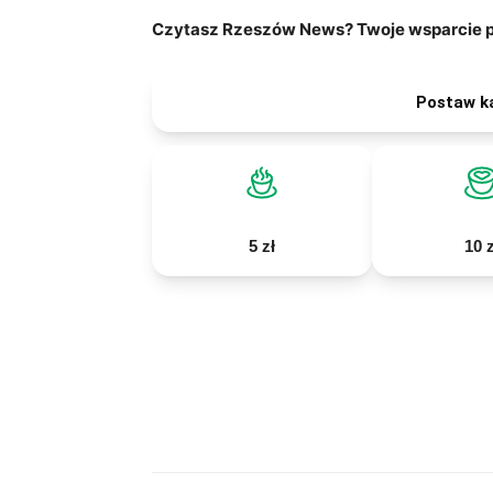
Czytasz Rzeszów News? Twoje wsparcie po
Postaw k
5 zł
10 z