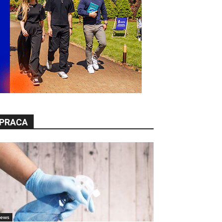
PRACA
ews