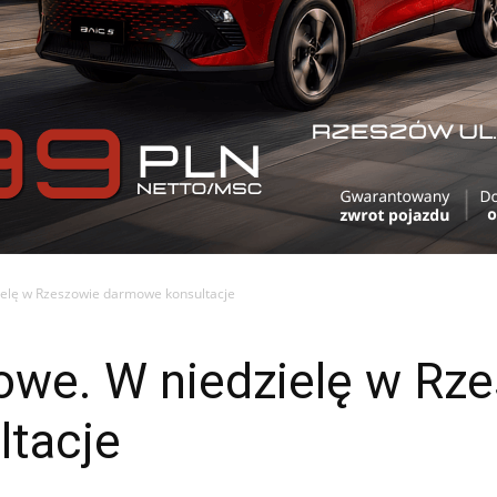
ielę w Rzeszowie darmowe konsultacje
owe. W niedzielę w Rz
tacje