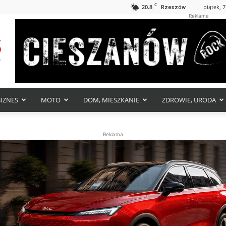
C
20.8
piątek, 7
Rzeszów
Reklama
BIZNES
MOTO
DOM, MIESZKANIE
ZDROWIE, URODA
Reklama