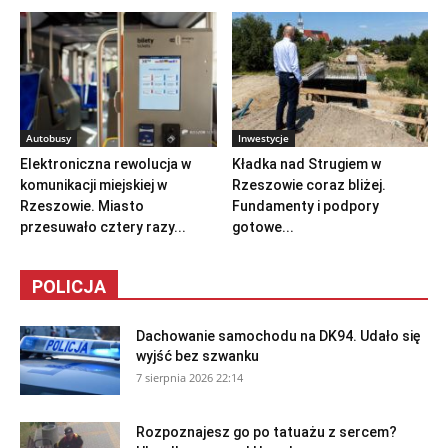
Autobusy
Inwestycje
Elektroniczna rewolucja w
Kładka nad Strugiem w
komunikacji miejskiej w
Rzeszowie coraz bliżej.
Rzeszowie. Miasto
Fundamenty i podpory
przesuwało cztery razy...
gotowe...
POLICJA
Dachowanie samochodu na DK94. Udało się
wyjść bez szwanku
7 sierpnia 2026 22:14
Rozpoznajesz go po tatuażu z sercem?