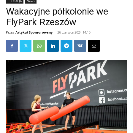
EDUKACJA
News
Wakacyjne półkolonie we
FlyPark Rzeszów
Przez
Artykuł Sponsorowany
-
26 czerwca 2024 14:15