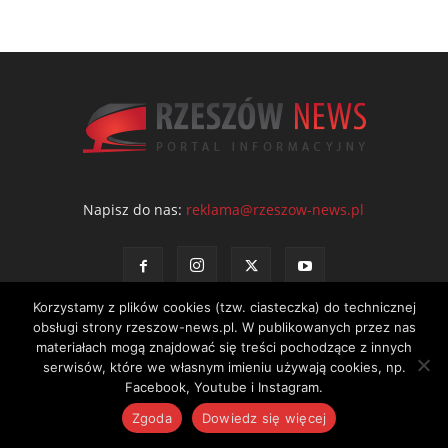
Napisz do nas:
reklama@rzeszow-news.pl
Korzystamy z plików cookies (tzw. ciasteczka) do technicznej
obsługi strony rzeszow-news.pl. W publikowanych przez nas
materiałach mogą znajdować się treści pochodzące z innych
serwisów, które we własnym imieniu używają cookies, np.
Kontakt
Polityka prywatności
Regulamin portalu
Facebook, Youtube i Instagram.
© NEWS Sp. z o.o. - wydawca portalu Rzeszów News. Wszystkie prawa
Zgoda
Dowiedz się więcej
zastrzeżone. Tel.: 601 97 55 30