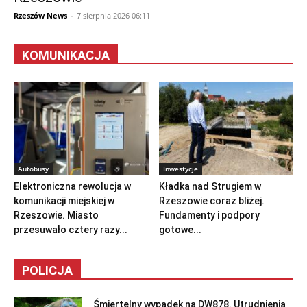
Rzeszów News
-
7 sierpnia 2026 06:11
KOMUNIKACJA
Autobusy
Inwestycje
Elektroniczna rewolucja w
Kładka nad Strugiem w
komunikacji miejskiej w
Rzeszowie coraz bliżej.
Rzeszowie. Miasto
Fundamenty i podpory
przesuwało cztery razy...
gotowe...
POLICJA
Śmiertelny wypadek na DW878. Utrudnienia