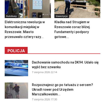
Autobusy
Inwestycje
Elektroniczna rewolucja w
Kładka nad Strugiem w
komunikacji miejskiej w
Rzeszowie coraz bliżej.
Rzeszowie. Miasto
Fundamenty i podpory
przesuwało cztery razy...
gotowe...
POLICJA
Dachowanie samochodu na DK94. Udało się
wyjść bez szwanku
7 sierpnia 2026 22:14
Rozpoznajesz go po tatuażu z sercem?
Ukradł rower pod Urzędem
Marszałkowskim...
7 sierpnia 2026 17:30