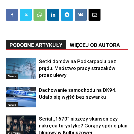
PODOBNE ARTYKUŁY
WIĘCEJ OD AUTORA
Setki domów na Podkarpaciu bez
prądu. Mnóstwo pracy strażaków
przez ulewy
News
Dachowanie samochodu na DK94.
Udało się wyjść bez szwanku
News
Serial „1670” niszczy skansen czy
nakręca turystykę? Gorący spór o plan
filmowy w Kolbuszowej
KULTURA