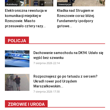
Autobusy
Inwestycje
Elektroniczna rewolucja w
Kładka nad Strugiem w
komunikacji miejskiej w
Rzeszowie coraz bliżej.
Rzeszowie. Miasto
Fundamenty i podpory
przesuwało cztery razy...
gotowe...
POLICJA
Dachowanie samochodu na DK94. Udało się
wyjść bez szwanku
7 sierpnia 2026 22:14
Rozpoznajesz go po tatuażu z sercem?
Ukradł rower pod Urzędem
Marszałkowskim...
7 sierpnia 2026 17:30
ZDROWIE I URODA