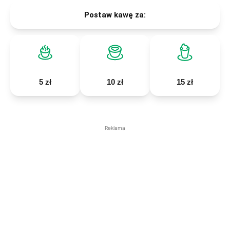
Postaw kawę za:
5 zł
10 zł
15 zł
Reklama