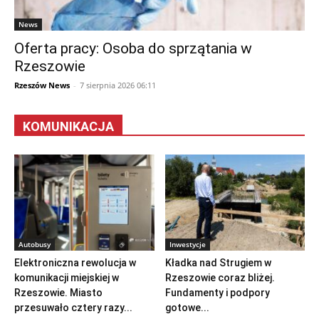
News
Oferta pracy: Osoba do sprzątania w
Rzeszowie
Rzeszów News
-
7 sierpnia 2026 06:11
KOMUNIKACJA
Autobusy
Inwestycje
Elektroniczna rewolucja w
Kładka nad Strugiem w
komunikacji miejskiej w
Rzeszowie coraz bliżej.
Rzeszowie. Miasto
Fundamenty i podpory
przesuwało cztery razy...
gotowe...