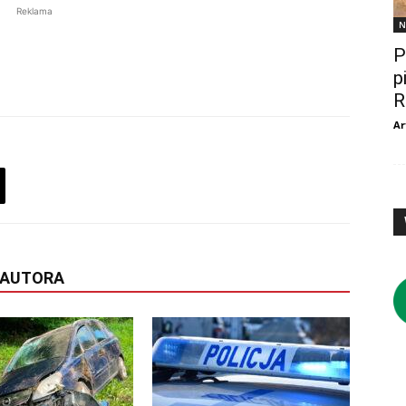
Reklama
N
P
p
R
Ar
 AUTORA