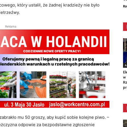
wego, który ustalił, że żadnej kradzieży nie było
Rz
nietrzeźwy.
Reklama
A
El
w 
Rz
pr
 zabrakło mu 50 groszy, aby kupić sobie kolejne piwo. –
 Mężczyzna odpowie za bezpodstawne zgłoszenie