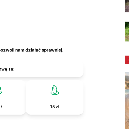
zwoli nam działać sprawniej.
awę za:
ł
15 zł