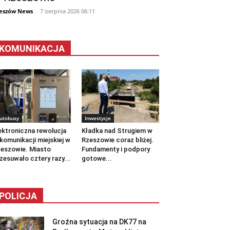
eszów News
-
7 sierpnia 2026 06:11
KOMUNIKACJA
utobusy
Inwestycje
ektroniczna rewolucja
Kładka nad Strugiem w
komunikacji miejskiej w
Rzeszowie coraz bliżej.
eszowie. Miasto
Fundamenty i podpory
zesuwało cztery razy...
gotowe...
POLICJA
Groźna sytuacja na DK77 na