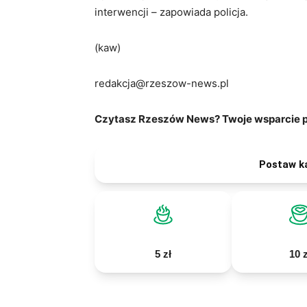
interwencji – zapowiada policja.
(kaw)
redakcja@rzeszow-news.pl
Czytasz Rzeszów News? Twoje wsparcie po
Postaw k
5 zł
10 z