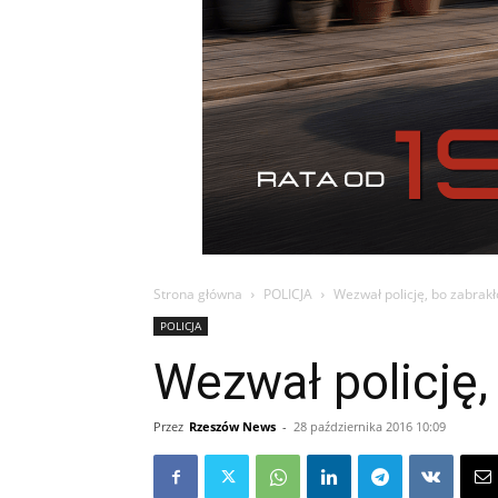
Strona główna
POLICJA
Wezwał policję, bo zabrak
POLICJA
Wezwał policję,
Przez
Rzeszów News
-
28 października 2016 10:09