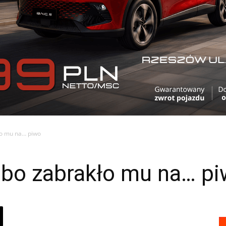
ło mu na… piwo
 bo zabrakło mu na… p