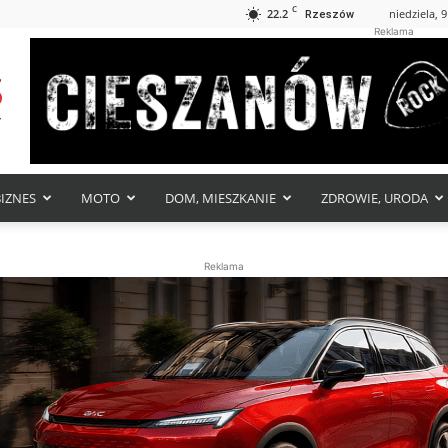
C
22.2
niedziela, 9
Rzeszów
Reklama
BIZNES
MOTO
DOM, MIESZKANIE
ZDROWIE, URODA
Reklama