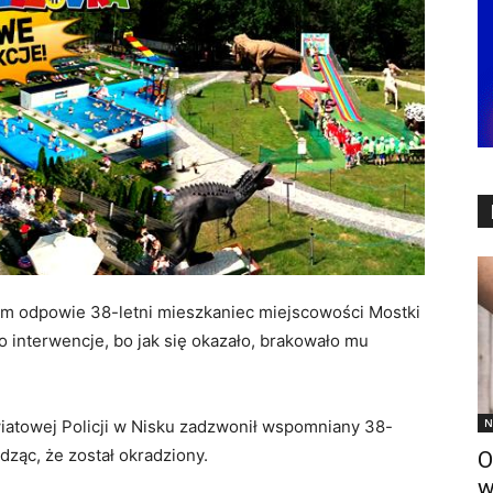
em odpowie 38-letni mieszkaniec miejscowości Mostki
 interwencje, bo jak się okazało, brakowało mu
N
iatowej Policji w Nisku zadzwonił wspomniany 38-
dząc, że został okradziony.
O
w