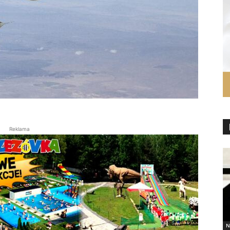
Reklama
N