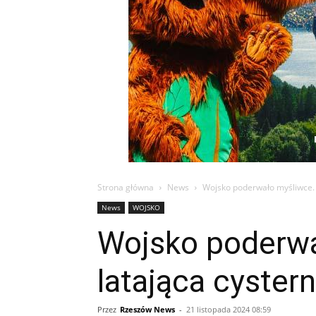
Strona główna
News
Wojsko poderwało myśliwce. 
News
WOJSKO
Wojsko poderwa
latająca cyster
Przez
Rzeszów News
-
21 listopada 2024 08:59