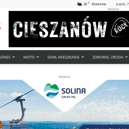
C
20
piątek, 7
Rzeszów
Reklama
BIZNES
MOTO
DOM, MIESZKANIE
ZDROWIE, URODA
Reklama