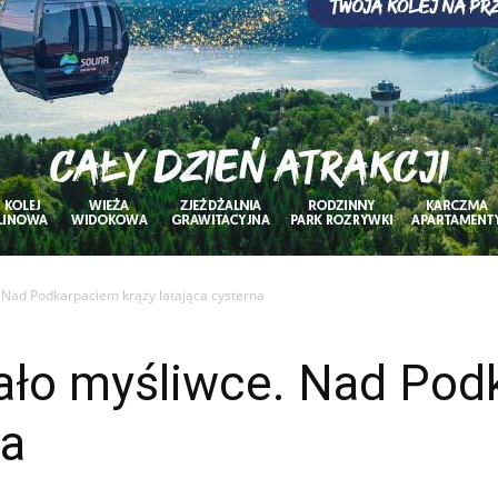
Nad Podkarpaciem krąży latająca cysterna
ło myśliwce. Nad Pod
na