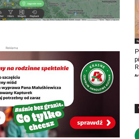
N
Reklama
P
p
R
Ar