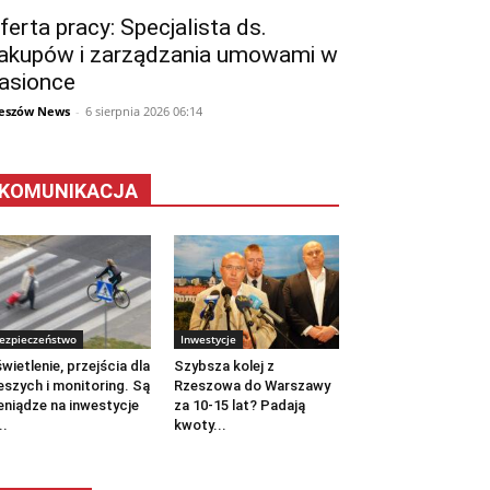
ferta pracy: Specjalista ds.
akupów i zarządzania umowami w
asionce
eszów News
-
6 sierpnia 2026 06:14
KOMUNIKACJA
ezpieczeństwo
Inwestycje
wietlenie, przejścia dla
Szybsza kolej z
eszych i monitoring. Są
Rzeszowa do Warszawy
eniądze na inwestycje
za 10-15 lat? Padają
..
kwoty...