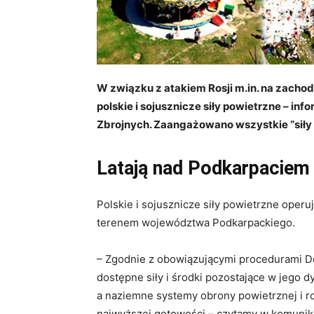
W związku z atakiem Rosji m.in. na zacho
polskie i sojusznicze siły powietrzne – i
Zbrojnych. Zaangażowano wszystkie “siły i
Latają nad Podkarpaciem
Polskie i sojusznicze siły powietrzne operuj
terenem województwa Podkarpackiego.
– Zgodnie z obowiązującymi procedurami 
dostępne siły i środki pozostające w jego 
a naziemne systemy obrony powietrznej i r
najwyższej gotowości – czytamy w komunik