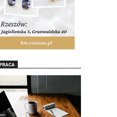
PRACA
ews