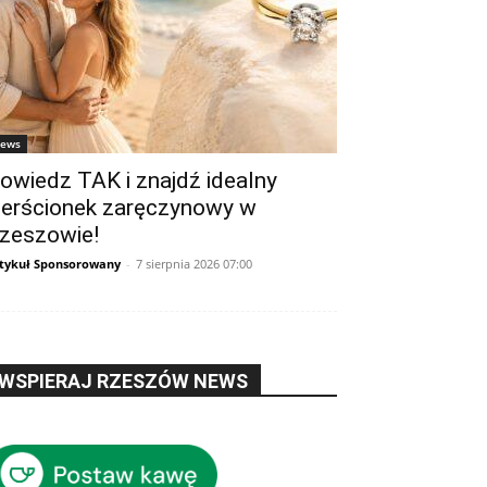
ews
owiedz TAK i znajdź idealny
ierścionek zaręczynowy w
zeszowie!
tykuł Sponsorowany
-
7 sierpnia 2026 07:00
WSPIERAJ RZESZÓW NEWS