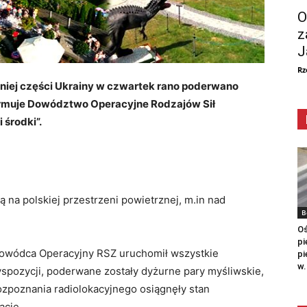
O
z
J
Rz
dniej części Ukrainy w czwartek rano poderwano
nformuje Dowództwo Operacyjne Rodzajów Sił
 środki”.
ą na polskiej przestrzeni powietrznej, m.in nad
B
Oś
pi
Dowódca Operacyjny RSZ uruchomił wszystkie
pi
w.
dyspozycji, poderwane zostały dyżurne pary myśliwskie,
ozpoznania radiolokacyjnego osiągnęły stan
acie.