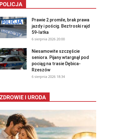
POLICJA
Prawie 2 promile, brak prawa
jazdy i pościg. Beztroski rajd
59-latka
6 sierpnia 2026 20:00
Niesamowite szczęście
seniora. Pijany wtargnął pod
pociąg na trasie Dębica-
Rzeszów
6 sierpnia 2026 18:34
ZDROWIE I URODA