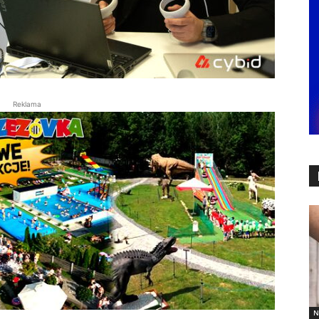
Reklama
N