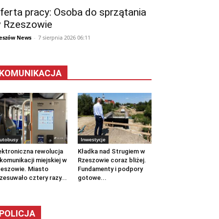
ferta pracy: Osoba do sprzątania
 Rzeszowie
eszów News
-
7 sierpnia 2026 06:11
KOMUNIKACJA
utobusy
Inwestycje
ektroniczna rewolucja
Kładka nad Strugiem w
komunikacji miejskiej w
Rzeszowie coraz bliżej.
eszowie. Miasto
Fundamenty i podpory
zesuwało cztery razy...
gotowe...
POLICJA