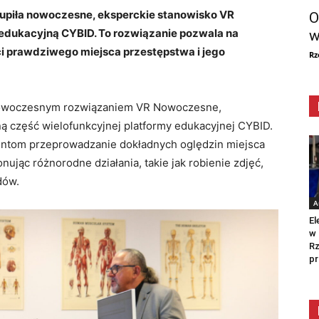
kupiła nowoczesne, eksperckie stanowisko VR
O
 edukacyjną CYBID. To rozwiązanie pozwala na
w
i prawdziwego miejsca przestępstwa i jego
Rz
 nowoczesnym rozwiązaniem VR Nowoczesne,
ą część wielofunkcyjnej platformy edukacyjnej CYBID.
entom przeprowadzanie dokładnych oględzin miejsca
nując różnorodne działania, takie jak robienie zdjęć,
dów.
A
El
w 
Rz
pr