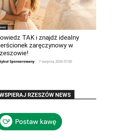
ews
owiedz TAK i znajdź idealny
ierścionek zaręczynowy w
zeszowie!
tykuł Sponsorowany
-
7 sierpnia 2026 07:00
WSPIERAJ RZESZÓW NEWS