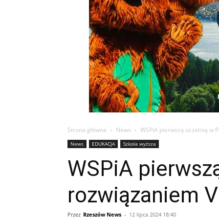
Strona główna
News
WSPiA pierwszą uczelnią w 
News
EDUKACJA
Szkoła wyższa
WSPiA pierwszą
rozwiązaniem 
Przez
Rzeszów News
-
12 lipca 2024 18:40