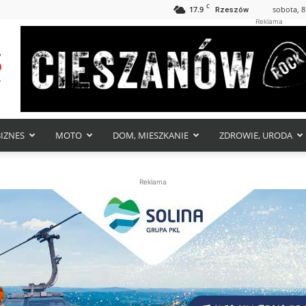
C
17.9
sobota, 8
Rzeszów
Reklama
BIZNES
MOTO
DOM, MIESZKANIE
ZDROWIE, URODA
Reklama