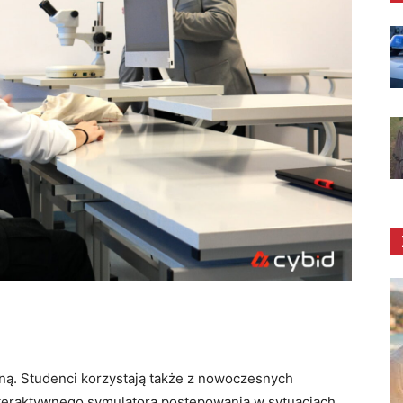
zną. Studenci korzystają także z nowoczesnych
nteraktywnego symulatora postępowania w sytuacjach