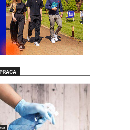
PRACA
ews