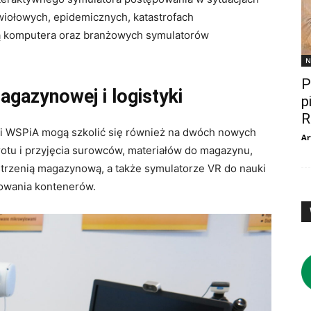
wiołowych, epidemicznych, katastrofach
 komputera oraz branżowych symulatorów
N
P
gazynowej i logistyki
p
R
i WSPiA mogą szkolić się również na dwóch nowych
Ar
rotu i przyjęcia surowców, materiałów do magazynu,
estrzenią magazynową, a także symulatorze VR do nauki
uowania kontenerów.