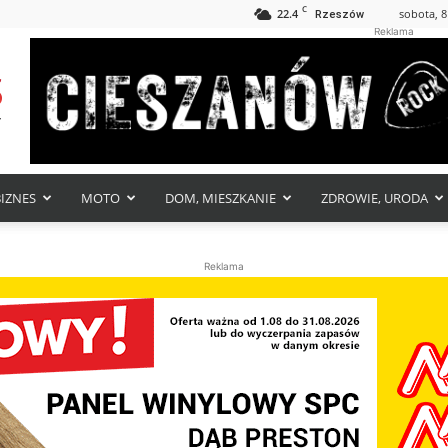
C
22.4
sobota, 8
Rzeszów
Reklama
BIZNES
MOTO
DOM, MIESZKANIE
ZDROWIE, URODA
Reklama