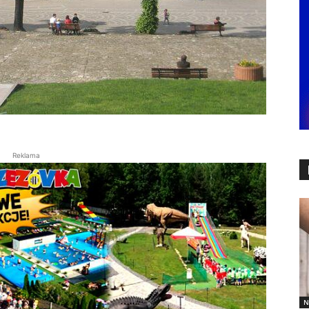
Reklama
N