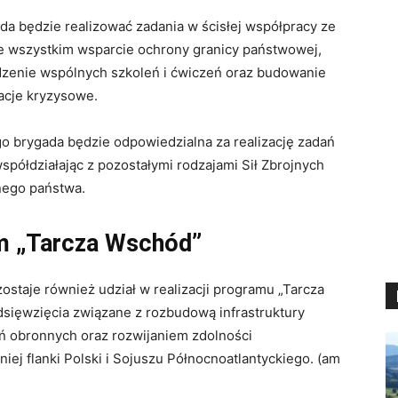
a będzie realizować zadania w ścisłej współpracy ze
de wszystkim wsparcie ochrony granicy państwowej,
adzenie wspólnych szkoleń i ćwiczeń oraz budowanie
uacje kryzysowe
.
go brygada będzie odpowiedzialna za realizację zadań
półdziałając z pozostałymi rodzajami Sił Zbrojnych
nego państwa
.
m „Tarcza Wschód”
ostaje również udział w realizacji programu „Tarcza
dsięwzięcia związane z rozbudową infrastruktury
ń obronnych oraz rozwijaniem zdolności
ej flanki Polski i Sojuszu Północnoatlantyckiego
. (am