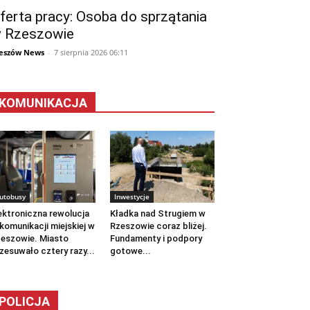
ferta pracy: Osoba do sprzątania
 Rzeszowie
eszów News
-
7 sierpnia 2026 06:11
KOMUNIKACJA
utobusy
Inwestycje
ektroniczna rewolucja
Kładka nad Strugiem w
komunikacji miejskiej w
Rzeszowie coraz bliżej.
eszowie. Miasto
Fundamenty i podpory
zesuwało cztery razy...
gotowe...
POLICJA