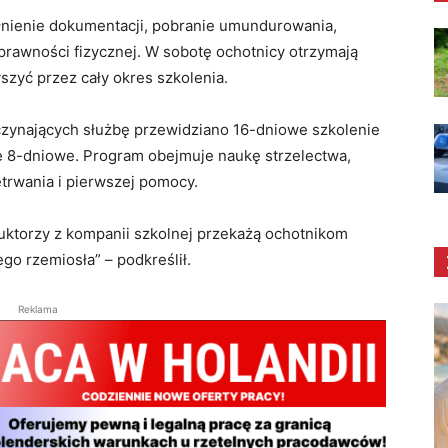
nienie dokumentacji, pobranie umundurowania,
prawności fizycznej
. W sobotę ochotnicy otrzymają
szyć przez cały okres szkolenia
.
oczynających służbę przewidziano 16-dniowe szkolenie
e 8-dniowe
. Program obejmuje naukę strzelectwa,
zetrwania i pierwszej pomocy
.
ruktorzy z kompanii szkolnej przekażą ochotnikom
go rzemiosła” – podkreślił
.
Reklama