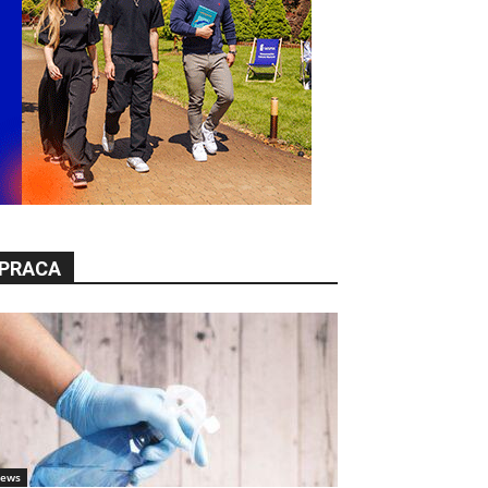
PRACA
ews