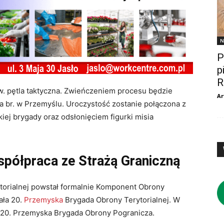
N
P
p
R
. pętla taktyczna
. Zwieńczeniem procesu będzie
Ar
a br. w Przemyślu
. Uroczystość zostanie połączona z
ej brygady oraz odsłonięciem figurki misia
współpraca ze Strażą Graniczną
torialnej powstał formalnie Komponent Obrony
ała 20.
Przemyska
Brygada Obrony Terytorialnej
. W
a 20. Przemyska Brygada Obrony Pogranicza
.