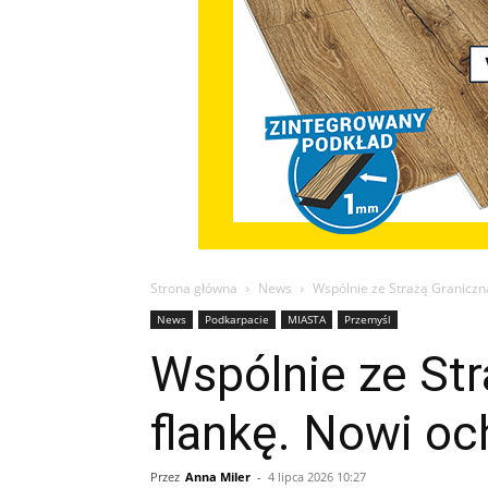
Strona główna
News
Wspólnie ze Strażą Graniczn
News
Podkarpacie
MIASTA
Przemyśl
Wspólnie ze St
flankę. Nowi o
Przez
Anna Miler
-
4 lipca 2026 10:27