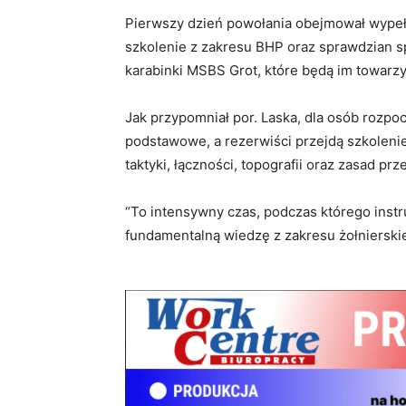
Pierwszy dzień powołania obejmował wypeł
szkolenie z zakresu BHP oraz sprawdzian s
karabinki MSBS Grot, które będą im towarzy
Jak przypomniał por. Laska, dla osób rozp
podstawowe, a rezerwiści przejdą szkoleni
taktyki, łączności, topografii oraz zasad pr
“To intensywny czas, podczas którego inst
fundamentalną wiedzę z zakresu żołnierskie