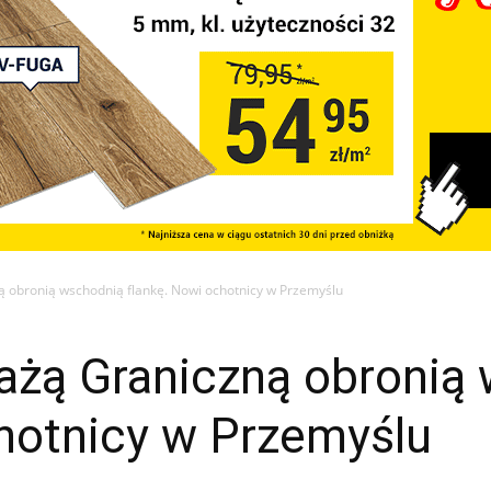
ą obronią wschodnią flankę. Nowi ochotnicy w Przemyślu
rażą Graniczną obronią
chotnicy w Przemyślu