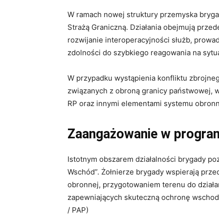
W ramach nowej struktury przemyska brygad
Strażą Graniczną
. Działania obejmują prze
rozwijanie interoperacyjności służb, prow
zdolności do szybkiego reagowania na syt
W przypadku wystąpienia konfliktu zbrojne
związanych z obroną granicy państwowej, ws
RP oraz innymi elementami systemu obron
Zaangażowanie w progra
Istotnym obszarem działalności brygady poz
Wschód”
. Żołnierze brygady wspierają prze
obronnej, przygotowaniem terenu do działa
zapewniających skuteczną ochronę wschodni
/ PAP)