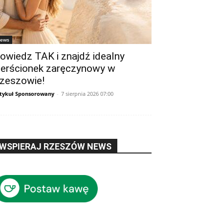
ews
owiedz TAK i znajdź idealny
ierścionek zaręczynowy w
zeszowie!
tykuł Sponsorowany
-
7 sierpnia 2026 07:00
WSPIERAJ RZESZÓW NEWS