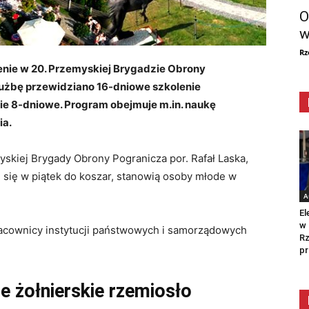
O
w
Rz
enie w 20. Przemyskiej Brygadzie Obrony
łużbę przewidziano 16-dniowe szkolenie
ie 8-dniowe. Program obejmuje m.in. naukę
ia.
skiej Brygady Obrony Pogranicza por. Rafał Laska,
i się w piątek do koszar, stanowią osoby młode w
A
El
w 
racownicy instytucji państwowych i samorządowych
Rz
pr
ne żołnierskie rzemiosło