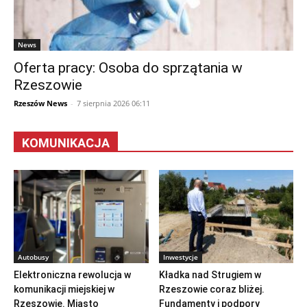
News
Oferta pracy: Osoba do sprzątania w
Rzeszowie
Rzeszów News
-
7 sierpnia 2026 06:11
KOMUNIKACJA
Autobusy
Inwestycje
Elektroniczna rewolucja w
Kładka nad Strugiem w
komunikacji miejskiej w
Rzeszowie coraz bliżej.
Rzeszowie. Miasto
Fundamenty i podpory