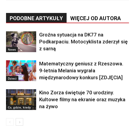
PODOBNE ARTYKUŁY
WIĘCEJ OD AUTORA
Groźna sytuacja na DK77 na
Podkarpaciu. Motocyklista zderzył się
z sarną
News
Matematyczny geniusz z Rzeszowa.
9-letnia Melania wygrała
międzynarodowy konkurs [ZDJĘCIA]
Dzieci
Kino Zorza świętuje 70 urodziny.
Kultowe filmy na ekranie oraz muzyka
na żywo
Co, gdzie, kiedy