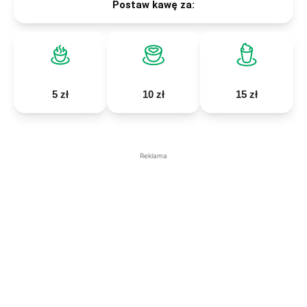
Postaw kawę za:
5 zł
10 zł
15 zł
Reklama