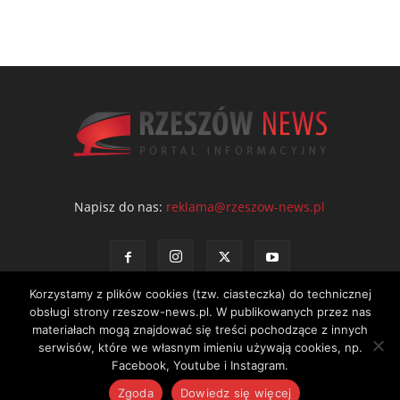
Napisz do nas:
reklama@rzeszow-news.pl
Korzystamy z plików cookies (tzw. ciasteczka) do technicznej
obsługi strony rzeszow-news.pl. W publikowanych przez nas
materiałach mogą znajdować się treści pochodzące z innych
serwisów, które we własnym imieniu używają cookies, np.
Kontakt
Polityka prywatności
Regulamin portalu
Facebook, Youtube i Instagram.
© NEWS Sp. z o.o. - wydawca portalu Rzeszów News. Wszystkie prawa
Zgoda
Dowiedz się więcej
zastrzeżone. Tel.: 601 97 55 30