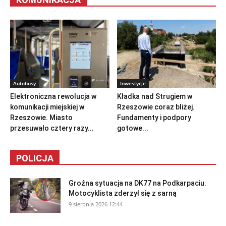
Autobusy
Inwestycje
Elektroniczna rewolucja w
Kładka nad Strugiem w
komunikacji miejskiej w
Rzeszowie coraz bliżej.
Rzeszowie. Miasto
Fundamenty i podpory
przesuwało cztery razy...
gotowe...
POLICJA
Groźna sytuacja na DK77 na Podkarpaciu.
Motocyklista zderzył się z sarną
9 sierpnia 2026 12:44