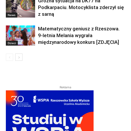
Groźna sytuacja na DK77 na
Podkarpaciu. Motocyklista zderzył się
z sarną
News
Matematyczny geniusz z Rzeszowa.
9-letnia Melania wygrała
międzynarodowy konkurs [ZDJĘCIA]
Dzieci
Reklama