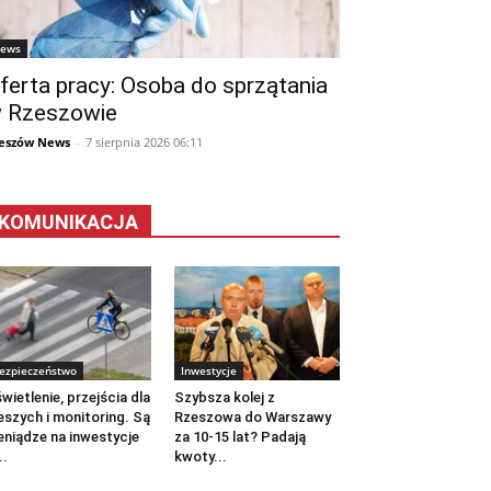
ews
ferta pracy: Osoba do sprzątania
 Rzeszowie
eszów News
-
7 sierpnia 2026 06:11
KOMUNIKACJA
ezpieczeństwo
Inwestycje
wietlenie, przejścia dla
Szybsza kolej z
eszych i monitoring. Są
Rzeszowa do Warszawy
eniądze na inwestycje
za 10-15 lat? Padają
..
kwoty...