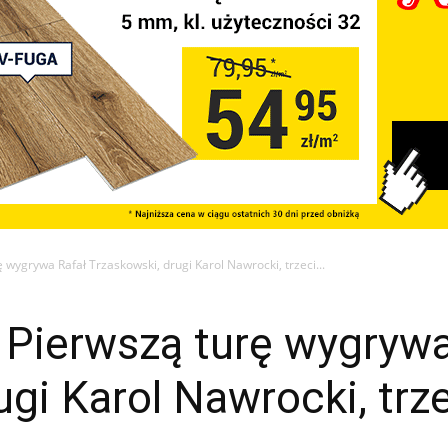
rę wygrywa Rafał Trzaskowski, drugi Karol Nawrocki, trzeci...
l. Pierwszą turę wygryw
ugi Karol Nawrocki, trz