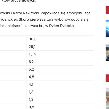
nktów procentowych.
kowski i Karol Nawrocki. Zapowiada się emocjonująca
zydenckiej. Skoro pierwsza tura wyborów odbyła się
miała miejsce 1 czerwca br., w Dzień Dziecka.
30,8
29,1
15,4
6,2
5,2
4,8
4,1
1,3
1,3
0,8