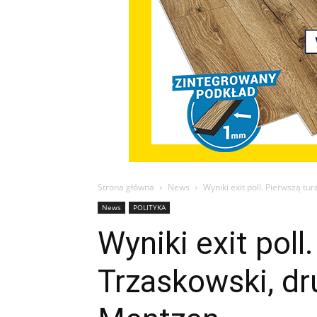
Strona główna
News
Wyniki exit poll. Pierwszą tu
News
POLITYKA
Wyniki exit pol
Trzaskowski, dr