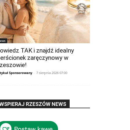
ews
owiedz TAK i znajdź idealny
ierścionek zaręczynowy w
zeszowie!
tykuł Sponsorowany
-
7 sierpnia 2026 07:00
WSPIERAJ RZESZÓW NEWS