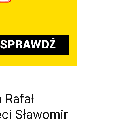
a Rafał
eci Sławomir