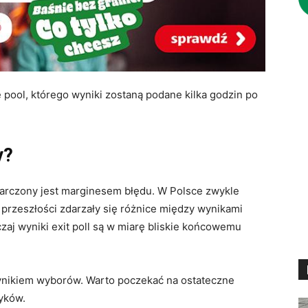
te pool, którego wyniki zostaną podane kilka godzin po
y?
barczony jest
marginesem błędu
. W Polsce zwykle
 przeszłości zdarzały się różnice między wynikami
aj wyniki exit poll są w miarę
bliskie końcowemu
 wynikiem wyborów. Warto poczekać na ostateczne
ityków.