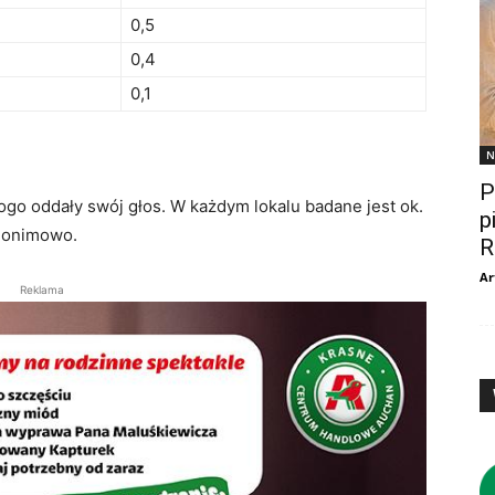
0,5
0,4
0,1
N
P
go oddały swój głos. W każdym lokalu badane jest ok.
p
nonimowo.
R
Ar
Reklama