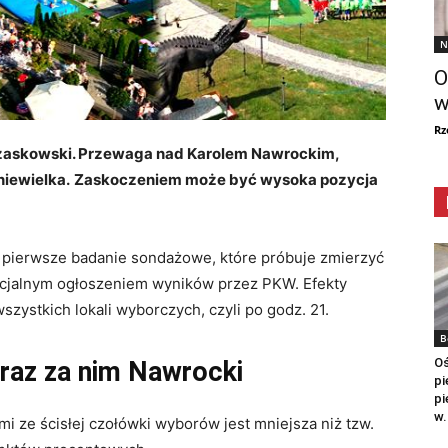
N
O
w
Rz
zaskowski. Przewaga nad Karolem Nawrockim,
niewielka.
Zaskoczeniem może być wysoka pozycja
to pierwsze badanie sondażowe, które próbuje zmierzyć
icjalnym ogłoszeniem wyników przez PKW. Efekty
zystkich lokali wyborczych, czyli po godz. 21.
B
Oś
raz za nim Nawrocki
pi
pi
w.
i ze ścisłej czołówki wyborów jest mniejsza niż tzw.