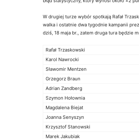
błąd statystyczny, który wynosi około
±2 pu
W drugiej turze wybór spotkają Rafał Trzas
walka i ostatnie dwa tygodnie kampanii pre
dziś, 18 maja br., zatem druga tura będzie 
Rafał Trzaskowski
Karol Nawrocki
Sławomir Mentzen
Grzegorz Braun
Adrian Zandberg
Szymon Hołownia
Magdalena Biejat
Joanna Senyszyn
Krzysztof Stanowski
Marek Jakubiak