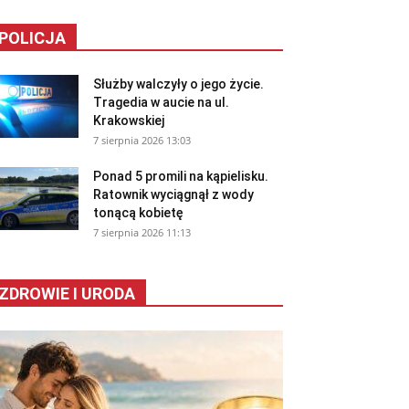
POLICJA
Służby walczyły o jego życie.
Tragedia w aucie na ul.
Krakowskiej
7 sierpnia 2026 13:03
Ponad 5 promili na kąpielisku.
Ratownik wyciągnął z wody
tonącą kobietę
7 sierpnia 2026 11:13
ZDROWIE I URODA