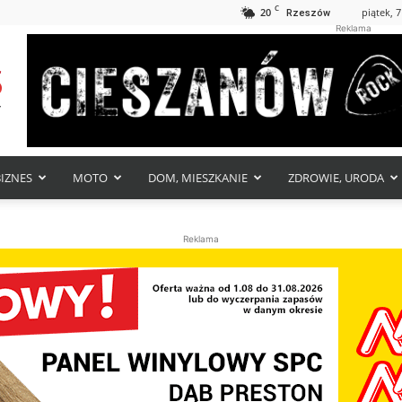
C
20
piątek, 7
Rzeszów
Reklama
BIZNES
MOTO
DOM, MIESZKANIE
ZDROWIE, URODA
Reklama