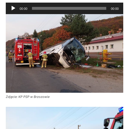
Odtwarzacz
00:00
00:00
plików
dźwiękowych
Zdjęcie: KP PSP w Brzozowie