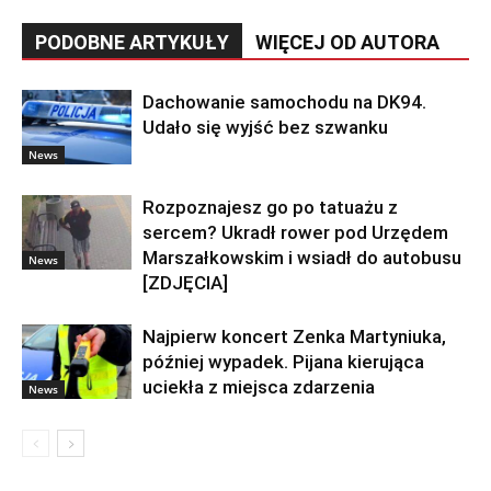
PODOBNE ARTYKUŁY
WIĘCEJ OD AUTORA
Dachowanie samochodu na DK94.
Udało się wyjść bez szwanku
News
Rozpoznajesz go po tatuażu z
sercem? Ukradł rower pod Urzędem
Marszałkowskim i wsiadł do autobusu
News
[ZDJĘCIA]
Najpierw koncert Zenka Martyniuka,
później wypadek. Pijana kierująca
uciekła z miejsca zdarzenia
News