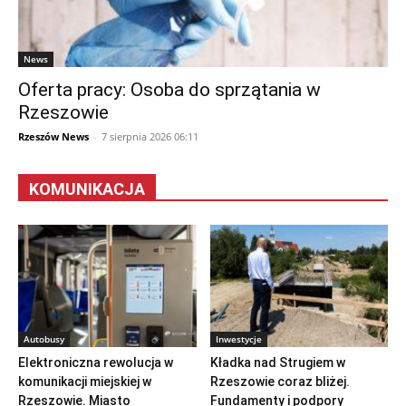
News
Oferta pracy: Osoba do sprzątania w
Rzeszowie
Rzeszów News
-
7 sierpnia 2026 06:11
KOMUNIKACJA
Autobusy
Inwestycje
Elektroniczna rewolucja w
Kładka nad Strugiem w
komunikacji miejskiej w
Rzeszowie coraz bliżej.
Rzeszowie. Miasto
Fundamenty i podpory