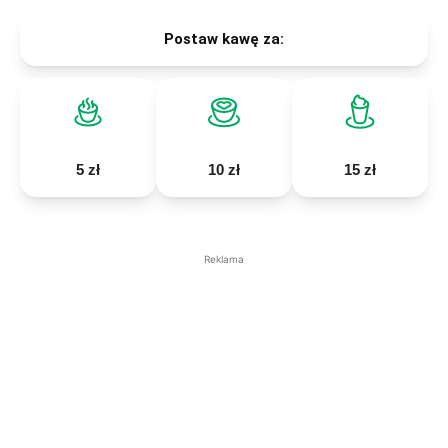
Postaw kawę za:
5 zł
10 zł
15 zł
Reklama