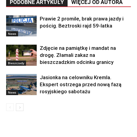
PODOBNE ARTYKUŁY
WIĘCEJ OD AUTORA
Prawie 2 promile, brak prawa jazdy i
pościg. Beztroski rajd 59-latka
News
Zdjęcie na pamiątkę i mandat na
drogę. Złamali zakaz na
bieszczadzkim odcinku granicy
Bieszczady
Jasionka na celowniku Kremla.
Ekspert ostrzega przed nową fazą
rosyjskiego sabotażu
News