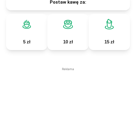
Postaw kawę za:
5 zł
10 zł
15 zł
Reklama