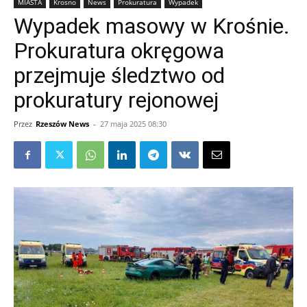
MIASTA
Krosno
News
Prokuratura
Wypadek
Wypadek masowy w Krośnie.
Prokuratura okręgowa
przejmuje śledztwo od
prokuratury rejonowej
Przez
Rzeszów News
-
27 maja 2025 08:30