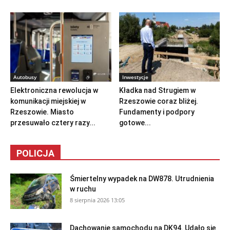
Autobusy
Inwestycje
Elektroniczna rewolucja w
Kładka nad Strugiem w
komunikacji miejskiej w
Rzeszowie coraz bliżej.
Rzeszowie. Miasto
Fundamenty i podpory
przesuwało cztery razy...
gotowe...
POLICJA
Śmiertelny wypadek na DW878. Utrudnienia
w ruchu
8 sierpnia 2026 13:05
Dachowanie samochodu na DK94. Udało się