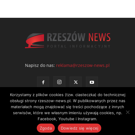
Napisz do nas:
reklama@rzeszow-news.pl
Korzystamy z plików cookies (tzw. ciasteczka) do technicznej
obsługi strony rzeszow-news.pl. W publikowanych przez nas
materiałach mogą znajdować się treści pochodzące z innych
serwisów, które we własnym imieniu używają cookies, np.
Kontakt
Polityka prywatności
Regulamin portalu
Facebook, Youtube i Instagram.
© NEWS Sp. z o.o. - wydawca portalu Rzeszów News. Wszystkie prawa
Zgoda
Dowiedz się więcej
zastrzeżone. Tel.: 601 97 55 30