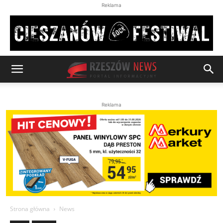
Reklama
Reklama
Strona główna
News