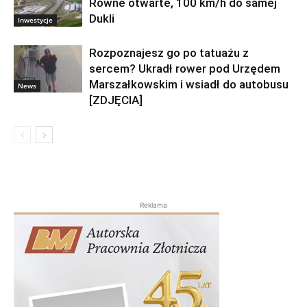
Równe otwarte, 100 km/h do samej
Dukli
Inwestycje
Rozpoznajesz go po tatuażu z
sercem? Ukradł rower pod Urzędem
Marszałkowskim i wsiadł do autobusu
News
[ZDJĘCIA]
Reklama