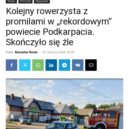
News
POLICJA
Wypadek
Kolejny rowerzysta z
promilami w „rekordowym”
powiecie Podkarpacia.
Skończyło się źle
Przez
Rzeszów News
-
25 czerwca 2026 20:05