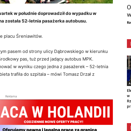
O
zwartek w południe doprowadził do wypadku w
w
a została 52-letnia pasażerka autobusu.
Rz
e placu Śreniawitów.
wym pasem od strony ulicy Dąbrowskiego w kierunku
środkowy pas, tuż przed jadący autobus MPK.
ować w wyniku czego jedna z pasażerek – 52-letnia
bieta trafiła do szpitala – mówi Tomasz Drzał z
A
El
w 
Reklama
Rz
pr