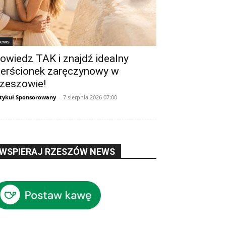
ews
owiedz TAK i znajdź idealny
ierścionek zaręczynowy w
zeszowie!
tykuł Sponsorowany
-
7 sierpnia 2026 07:00
WSPIERAJ RZESZÓW NEWS