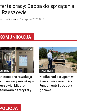
ferta pracy: Osoba do sprzątania
 Rzeszowie
eszów News
-
7 sierpnia 2026 06:11
KOMUNIKACJA
utobusy
Inwestycje
ektroniczna rewolucja
Kładka nad Strugiem w
komunikacji miejskiej w
Rzeszowie coraz bliżej.
eszowie. Miasto
Fundamenty i podpory
zesuwało cztery razy...
gotowe...
POLICJA