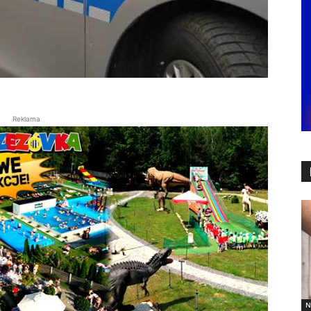
Reklama
N