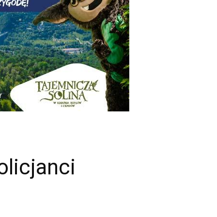
licjanci