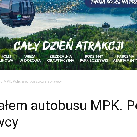
 MPK. Policjanci poszukują sprawcy
ałem autobusu MPK. Po
wcy