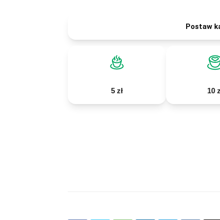
Postaw k
5 zł
10 z