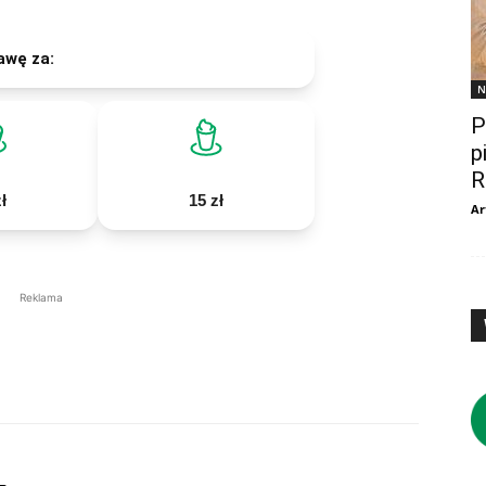
awę za:
N
P
p
R
ł
15 zł
Ar
Reklama