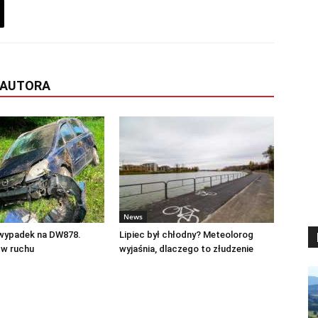
 AUTORA
News
 wypadek na DW878.
Lipiec był chłodny? Meteolorog
 w ruchu
wyjaśnia, dlaczego to złudzenie