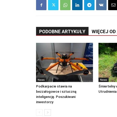
PODOBNE ARTYKUŁY
WIĘCEJ OD
News
News
Podkarpacie stawia na
Śmiertelny
bezzałogowce i sztuczną
Utrudnienia
inteligencję. Poszukiwani
inwestorzy