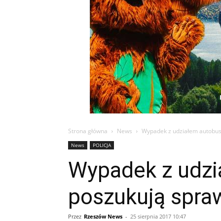
Strona główna
News
Wypadek z udziałem autobusu
News
POLICJA
Wypadek z udzi
poszukują spra
Przez
Rzeszów News
-
25 sierpnia 2017 10:47