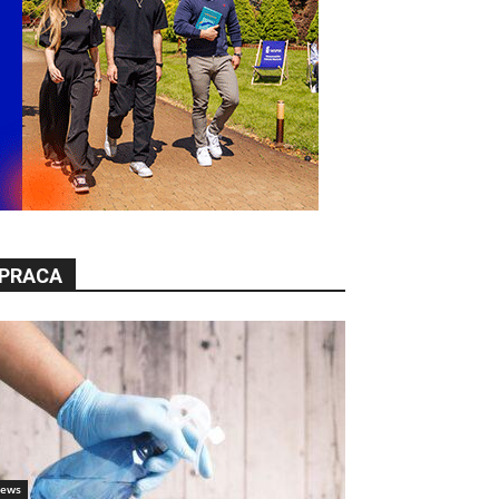
PRACA
ews