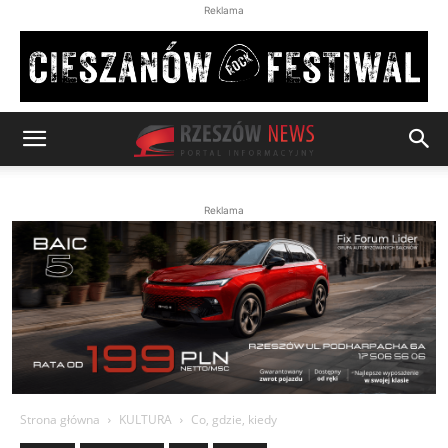
Reklama
Reklama
Strona główna
KULTURA
Co, gdzie, kiedy