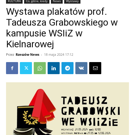
KULTURA
Co, gdzie, kiedy
News
Wystawy
Wystawa plakatów prof.
Tadeusza Grabowskiego w
kampusie WSIiZ w
Kielnarowej
Przez
Rzeszów News
-
18 maja 2024 17:12