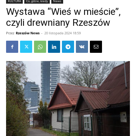
KULTURA
Co, gdzie, kiedy
News
Wystawa “Wieś w mieście”,
czyli drewniany Rzeszów
Przez
Rzeszów News
-
20 listopada 2024 18:59