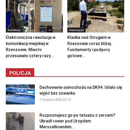
Autobusy
Inwestycje
Elektroniczna rewolucja w
Kładka nad Strugiem w
komunikacji miejskiej w
Rzeszowie coraz bliżej.
Rzeszowie. Miasto
Fundamenty i podpory
przesuwało cztery razy...
gotowe...
POLICJA
Dachowanie samochodu na DK94. Udało się
wyjść bez szwanku
7 sierpnia 2026 22:14
Rozpoznajesz go po tatuażu z sercem?
Ukradł rower pod Urzędem
Marszałkowskim...