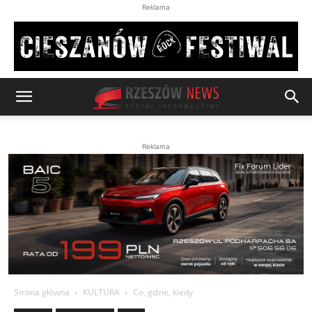
Reklama
Reklama
Strona główna
KULTURA
Co, gdzie, kiedy