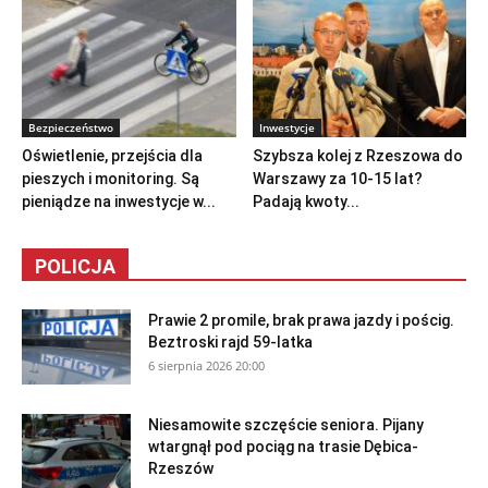
Bezpieczeństwo
Inwestycje
Oświetlenie, przejścia dla
Szybsza kolej z Rzeszowa do
pieszych i monitoring. Są
Warszawy za 10-15 lat?
pieniądze na inwestycje w...
Padają kwoty...
POLICJA
Prawie 2 promile, brak prawa jazdy i pościg.
Beztroski rajd 59-latka
6 sierpnia 2026 20:00
Niesamowite szczęście seniora. Pijany
wtargnął pod pociąg na trasie Dębica-
Rzeszów