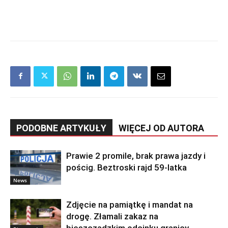
PODOBNE ARTYKUŁY
WIĘCEJ OD AUTORA
Prawie 2 promile, brak prawa jazdy i
pościg. Beztroski rajd 59-latka
News
Zdjęcie na pamiątkę i mandat na
drogę. Złamali zakaz na
bieszczadzkim odcinku granicy