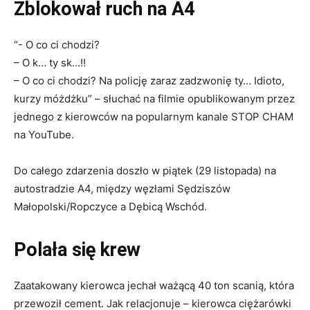
Zblokował ruch na A4
“- O co ci chodzi?
– O k… ty sk…!!
– O co ci chodzi? Na policję zaraz zadzwonię ty… Idioto,
kurzy móżdżku” – słuchać na filmie opublikowanym przez
jednego z kierowców na popularnym kanale STOP CHAM
na YouTube.
Do całego zdarzenia doszło w piątek (29 listopada) na
autostradzie A4, między węzłami Sędziszów
Małopolski/Ropczyce a Dębicą Wschód.
Polała się krew
Zaatakowany kierowca jechał ważącą 40 ton scanią, która
przewoził cement. Jak relacjonuje – kierowca ciężarówki