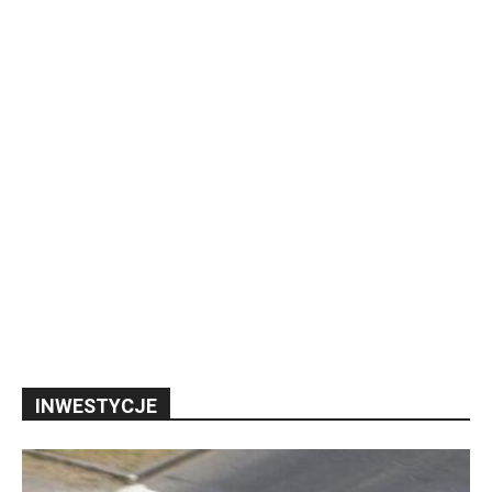
INWESTYCJE