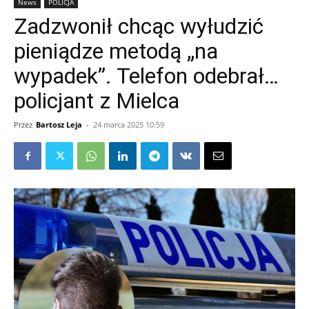
News
POLICJA
Zadzwonił chcąc wyłudzić
pieniądze metodą „na
wypadek”. Telefon odebrał…
policjant z Mielca
Przez
Bartosz Leja
-
24 marca 2025 10:59