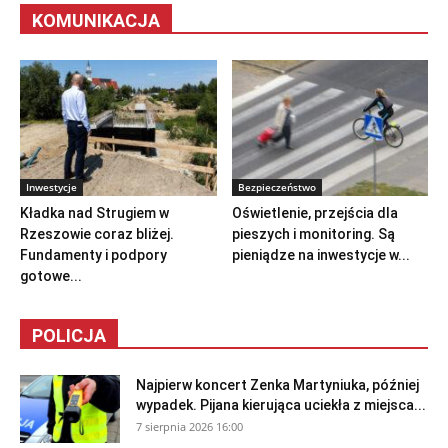
KOMUNIKACJA
Inwestycje
Bezpieczeństwo
Kładka nad Strugiem w
Oświetlenie, przejścia dla
Rzeszowie coraz bliżej.
pieszych i monitoring. Są
Fundamenty i podpory
pieniądze na inwestycje w...
gotowe...
POLICJA
Najpierw koncert Zenka Martyniuka, później
wypadek. Pijana kierująca uciekła z miejsca...
7 sierpnia 2026 16:00