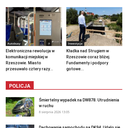
Autobusy
Inwestycje
Elektroniczna rewolucja w
Kładka nad Strugiem w
komunikacji miejskiej w
Rzeszowie coraz bliżej.
Rzeszowie. Miasto
Fundamenty i podpory
przesuwało cztery razy...
gotowe...
POLICJA
Śmiertelny wypadek na DW878. Utrudnienia
w ruchu
8 sierpnia 2026 13:05
Dachowanie samochodu na DK94. Udało się