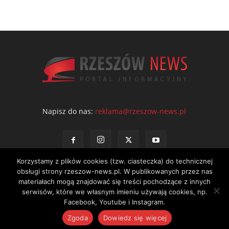
Napisz do nas:
reklama@rzeszow-news.pl
Korzystamy z plików cookies (tzw. ciasteczka) do technicznej
obsługi strony rzeszow-news.pl. W publikowanych przez nas
materiałach mogą znajdować się treści pochodzące z innych
serwisów, które we własnym imieniu używają cookies, np.
Kontakt
Polityka prywatności
Regulamin portalu
Facebook, Youtube i Instagram.
© NEWS Sp. z o.o. - wydawca portalu Rzeszów News. Wszystkie prawa
Zgoda
Dowiedz się więcej
zastrzeżone. Tel.: 601 97 55 30